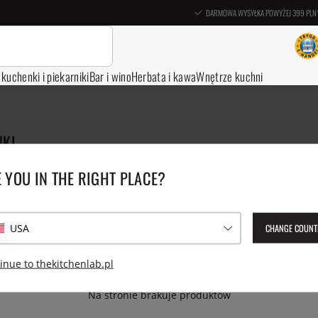
DARMOWA WYSYŁKA POWYŻEJ 399 PLN
, kuchenki i piekarniki
Bar i wino
Herbata i kawa
Wnętrze kuchni
NKI
odne są na wagę złota, gdy trzeba roztopić czekoladę, zrobić béar
 YOU IN THE RIGHT PLACE?
ez zagotowania. Wykorzystując fakt, że ciepło pochodzi z pary wodn
czne ciepło. Można też użyć misek z okrągłym dnem, co ułatwia prz
 które upraszczają gotowanie.
CHANGE COUNT
USA
nie
Garnki Tagine
Akcesoria i pokrywy
Szybkowary
inue to thekitchenlab.pl
Na stronie brakuje produktów