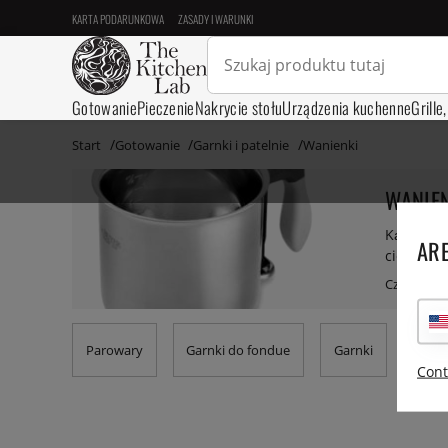
KARTA PODARUNKOWA
ZASADY I WARUNKI
Gotowanie
Pieczenie
Nakrycie stołu
Urządzenia kuchenne
Grille
Start
Gotowanie
Garnki i patelnie
Wanienki
WANIE
Kąpiele w
ARE
cieple, b
ale skute
wzorach,
Parowary
Garnki do fondue
Garnki
Patel
Cont