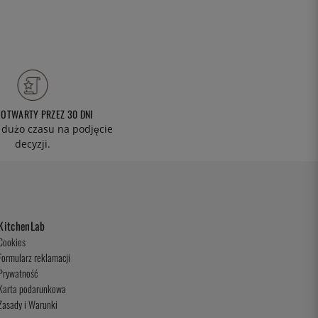
 OTWARTY PRZEZ 30 DNI
 dużo czasu na podjęcie
decyzji.
KitchenLab
Cookies
Formularz reklamacji
Prywatność
Karta podarunkowa
Zasady i Warunki