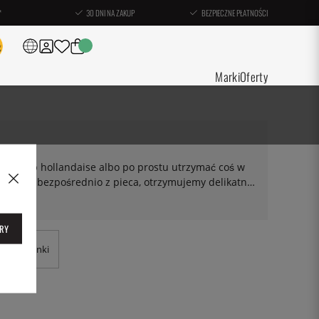
*
30 DNI NA ZAKUP
BEZPIECZNE PŁATNOŚCI
Marki
Oferty
naise lub hollandaise albo po prostu utrzymać coś w
ej, a nie bezpośrednio z pieca, otrzymujemy delikatne,
enoszenie. Tutaj znajdziesz wanienki w różnych
RY
Wanienki