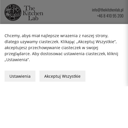
info@thekitchenlab.pl
+46 8 410 95 200
Chcemy, abyś miał najlepsze wrażenia z naszej strony,
BIULETYN
dlatego używamy ciasteczek. Klikając „Akceptuj Wszystkie”,
akceptujesz przechowywanie ciasteczek w swojej
przeglądarce. Aby dostosować ustawienia ciasteczek, kliknij
Cookies
„Ustawienia”.
Formularz reklamacji
Prywatność
Karta podarunkowa
Ustawienia
Akceptuj Wszystkie
Zasady i Warunki
2026 KitchenLab AB