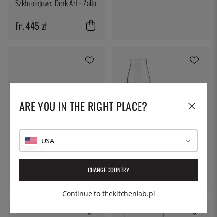
Szkło olejowe, Denk Art - Zalto
Fr. 445 zł
ARE YOU IN THE RIGHT PLACE?
PATINA
Kieliszek do piwa Crafty, 420
USA
STÖLZLE
ml - Bohemia
Kieliszek do piwa Penelopé
34 zł
500 ml
CHANGE COUNTRY
37 zł
Continue to thekitchenlab.pl