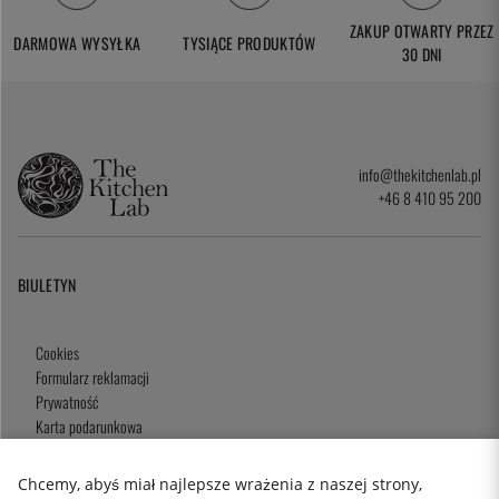
ZAKUP OTWARTY PRZEZ
DARMOWA WYSYŁKA
TYSIĄCE PRODUKTÓW
30 DNI
info@thekitchenlab.pl
+46 8 410 95 200
BIULETYN
Cookies
Formularz reklamacji
Prywatność
Karta podarunkowa
Zasady i Warunki
Chcemy, abyś miał najlepsze wrażenia z naszej strony,