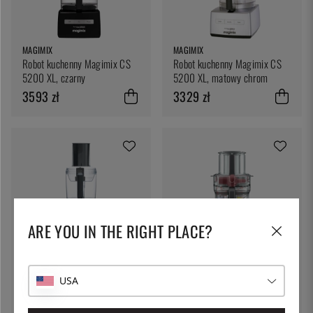
MAGIMIX
MAGIMIX
Robot kuchenny Magimix CS
Robot kuchenny Magimix CS
5200 XL, czarny
5200 XL, matowy chrom
3593 zł
3329 zł
ARE YOU IN THE RIGHT PLACE?
MAGIMIX
Robot kuchenny Mini Plus,
SAGE BY HESTON BLUMENTHAL
czarny - Magimix
Robot kuchenny The Paradise
USA
1247 zł
9- Sage