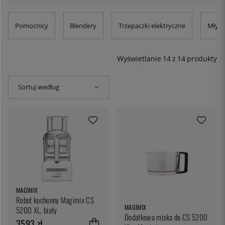
to fantastyczne urządzenie, które potrafi mieszać i
gotować.
Niech robot kuchenny pomoże Ci uniknąć łez
Pomocnicy
Blendery
Trzepaczki elektryczne
Młynk
podczas siekania cebuli. Poszatkuj kapustę i marchew do
swojej azjatyckiej sałatki z makaronem, o wiele lepszej niż
kupiona w sklepie!
Wyświetlanie
14
z
14
produkty
Sortuj według
MAGIMIX
Robot kuchenny Magimix CS
MAGIMIX
5200 XL, biały
Dodatkowa miska do CS 5200
3593 zł