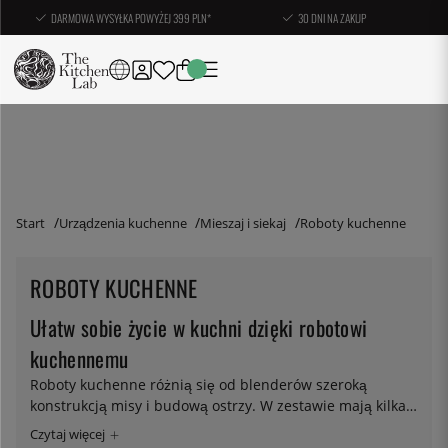
DARMOWA WYSYŁKA POWYŻEJ 399 PLN*
30 DNI NA ZAKUP
Start
Urządzenia kuchenne
Mieszaj i siekaj
Roboty kuchenne
ROBOTY KUCHENNE
Ułatw sobie życie w kuchni dzięki robotowi
kuchennemu
Roboty kuchenne różnią się od blenderów szeroką
konstrukcją misy i budową ostrzy. W zestawie mają kilka
akcesoriów do ubijania i siekania. Roboty kuchenne
Magimix należą do najlepszych na świecie, a Thermomix