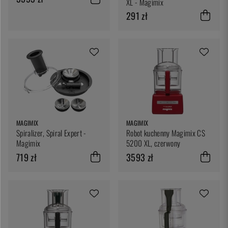
XL - Magimix
291 zł
MAGIMIX
MAGIMIX
Spiralizer, Spiral Expert -
Robot kuchenny Magimix CS
Magimix
5200 XL, czerwony
719 zł
3593 zł