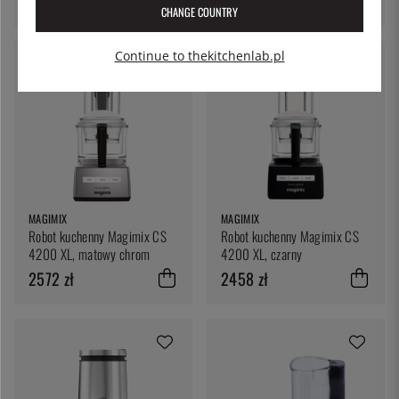
2081 zł
CHANGE COUNTRY
Continue to thekitchenlab.pl
MAGIMIX
MAGIMIX
Robot kuchenny Magimix CS
Robot kuchenny Magimix CS
4200 XL, matowy chrom
4200 XL, czarny
2572 zł
2458 zł