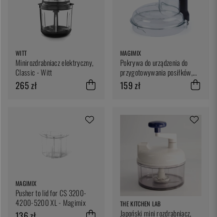
WITT
MAGIMIX
Minirozdrabniacz elektryczny,
Pokrywa do urządzenia do
Classic - Witt
przygotowywania posiłków,
CS 4200-5200 - Magimix
265 zł
159 zł
MAGIMIX
Pusher to lid for CS 3200-
4200-5200 XL - Magimix
THE KITCHEN LAB
Japoński mini rozdrabniacz,
136 zł