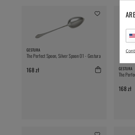
ARE
GESTURA
Cont
The Perfect Spoon, Silver Spoon 01 - Gestura
GESTURA
168 zł
The Perfe
168 zł