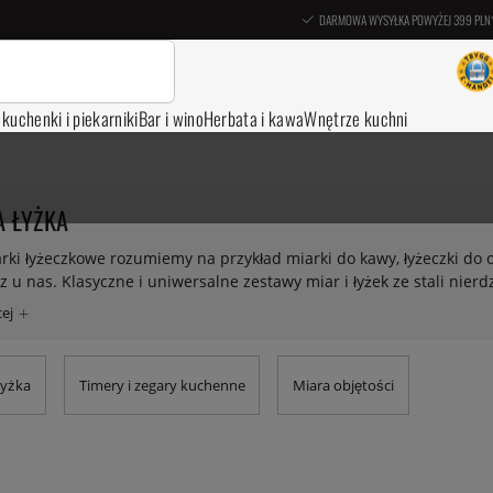
DARMOWA WYSYŁKA POWYŻEJ 399 PLN
, kuchenki i piekarniki
Bar i wino
Herbata i kawa
Wnętrze kuchni
 ŁYŻKA
rki łyżeczkowe rozumiemy na przykład miarki do kawy, łyżeczki do o
z u nas. Klasyczne i uniwersalne zestawy miar i łyżek ze stali nie
ieczenie lub gotowanie. Dzięki możliwości zagnieżdżania się miarek
 szufladzie i są zawsze gotowe do użycia.
łyżka
Timery i zegary kuchenne
Miara objętości