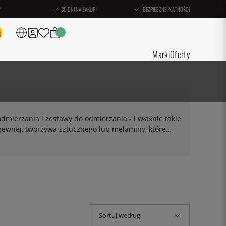
*
30 DNI NA ZAKUP
BEZPIECZNE PŁATNOŚCI
Marki
Oferty
dmierzania i zestawy do odmierzania - i właśnie takie
rdzewnej, tworzywa sztucznego lub melaminy, które
 lub łyżek, zajmują one minimalną ilość miejsca w
Sortuj według