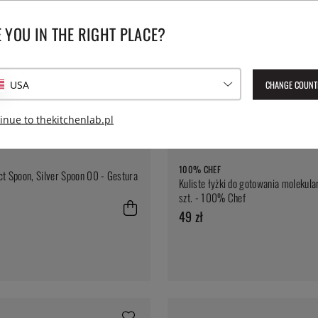
 YOU IN THE RIGHT PLACE?
CHANGE COUNT
USA
inue to thekitchenlab.pl
100% CHEF
ct Spoon, Silver Spoon 00 - Gestura
Kuliste łyżki do gotowania molekula
szt. - 100% Chef
49 zł