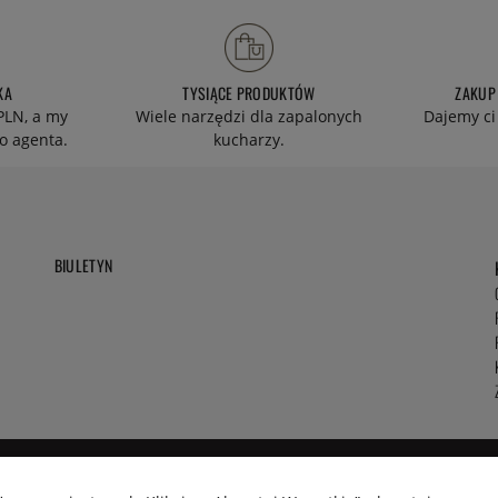
KA
TYSIĄCE PRODUKTÓW
ZAKUP
PLN, a my
Wiele narzędzi dla zapalonych
Dajemy ci
o agenta.
kucharzy.
BIULETYN