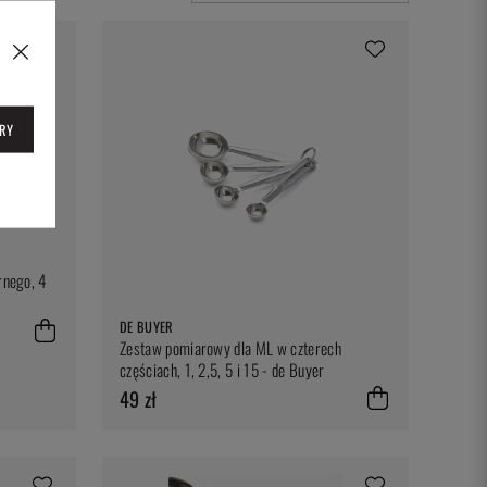
RY
rnego, 4
DE BUYER
Zestaw pomiarowy dla ML w czterech
częściach, 1, 2,5, 5 i 15 - de Buyer
49 zł