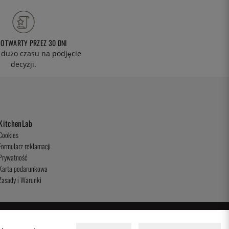
 OTWARTY PRZEZ 30 DNI
 dużo czasu na podjęcie
decyzji.
KitchenLab
Cookies
Formularz reklamacji
Prywatność
Karta podarunkowa
Zasady i Warunki