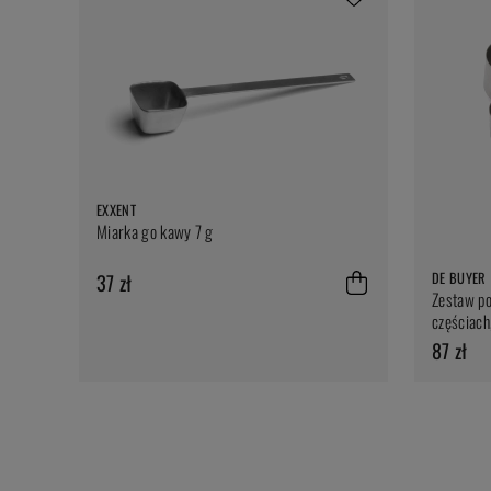
EXXENT
Miarka go kawy 7 g
DE BUYER
37 zł
Zestaw p
częściach,
87 zł