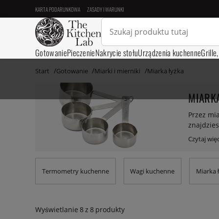
KARTA PODARUNKOWA
ZASADY I WARUNKI
Gotowanie
Pieczenie
Nakrycie stołu
Urządzenia kuchenne
Grille
Start
Gotowanie
Miarki i mierniki
Miarka łyżka
MIARKA
Przez mia
znajdzies
ułatwią p
kuchennej
Termometry kuchenne
Wagi kuchenne
Miarka 
Wyświetlanie
8
z
8
produkty