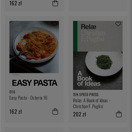
162 zł
O16
TEN SPEED PRESS
Easy Pasta - Osteria 16
Relæ: A Book of Ideas -
Christian F. Puglisi
162 zł
202 zł