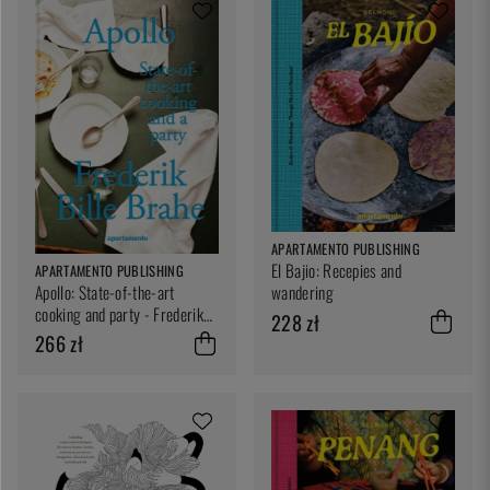
APARTAMENTO PUBLISHING
El Bajio: Recepies and
APARTAMENTO PUBLISHING
Apollo: State-of-the-art
wandering
cooking and party - Frederik
228 zł
Bille Brahe
266 zł