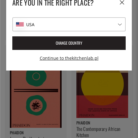
ARE YOU IN THE RIGHT PLACE?
NATUR & KULTUR
PHAIDON
Masala mama - Rizwan
Cracco in Galleria - Carlo
Qadery
Cracco
USA
93 zł
227 zł
CHANGE COUNTRY
Continue to thekitchenlab.pl
PHAIDON
The Contemporary African
PHAIDON
Kitchen