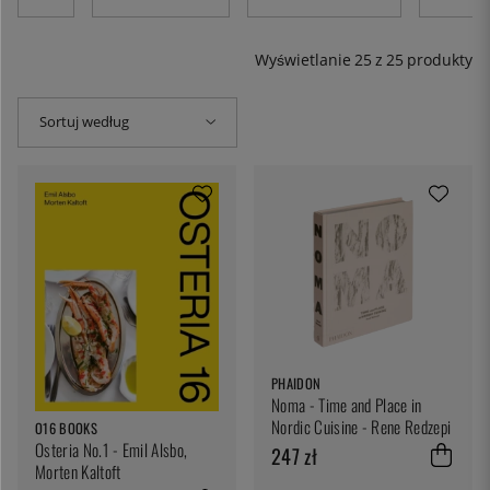
kultury jedzenia na całym świecie i błogosławieństwem
jest możliwość odkrywania i gotowania w domu. Być może
znajdziesz coś, co chciałbyś zgłębić lub po prostu
Wyświetlanie
25
z
25
produkty
spróbować - oferujemy książki kucharskie z Azji, Europy,
Bliskiego Wschodu, Ameryki Południowej i Łacińskiej oraz
oczywiście z krajów nordyckich.
Sortuj według
PHAIDON
Noma - Time and Place in
Nordic Cuisine - Rene Redzepi
O16 BOOKS
Osteria No.1 - Emil Alsbo,
247 zł
Morten Kaltoft