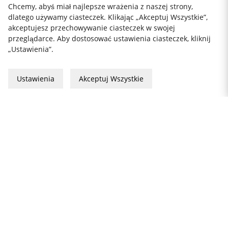
Chcemy, abyś miał najlepsze wrażenia z naszej strony,
dlatego używamy ciasteczek. Klikając „Akceptuj Wszystkie”,
akceptujesz przechowywanie ciasteczek w swojej
przeglądarce. Aby dostosować ustawienia ciasteczek, kliknij
„Ustawienia”.
Ustawienia
Akceptuj Wszystkie
ZAKUP OTWARTY PRZEZ
DARMOWA WYSYŁKA
TYSIĄCE PRODUKTÓW
30 DNI
info@thekitchenlab.pl
+46 8 410 95 200
BIULETYN