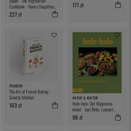
Japan - The Vegetarian
171 zł
Cookbook - Nancy Singleton
Hachisu
227 zł
PHAIDON
The Art of French Baking -
Ginette Mathiot
NATUR & KULTUR
Halo-halo: Det filippinska
163 zł
köket - Joel Åhlin, Lennart
Weibull
99 zł