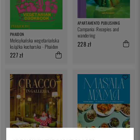
APARTAMENTO PUBLISHING
Campania: Recepies and
PHAIDON
wandering
Meksykańska wegetariańska
228 zł
książka kucharska - Phaidon
227 zł