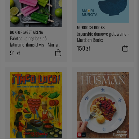
MURDOCH BOOKS
BOKFÖRLAGET ARENA
Japońskie domowe gotowanie -
Paletas : pinnglass på
Murdoch Books
latinamerikanskt vis - Maria
150 zł
Borda
91 zł