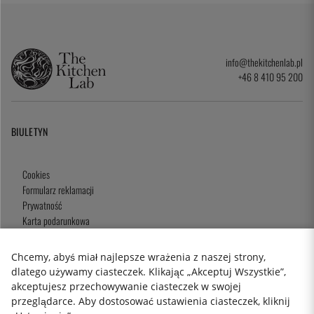
info@thekitchenlab.pl
+46 8 410 95 200
BIULETYN
Cookies
Formularz reklamacji
Prywatność
Karta podarunkowa
Zasady i Warunki
Chcemy, abyś miał najlepsze wrażenia z naszej strony,
dlatego używamy ciasteczek. Klikając „Akceptuj Wszystkie”,
akceptujesz przechowywanie ciasteczek w swojej
2026 KitchenLab AB
przeglądarce. Aby dostosować ustawienia ciasteczek, kliknij