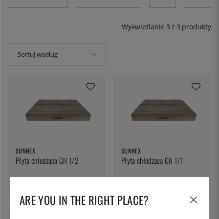
pozostać zimne. Większość rzeczy jest stabilna na płaskiej
powierzchni tacek chłodzących. Powierzchnia nierdzewna
jest piękna jak jest, ale oczywiście łatwo ją schować pod
Wyświetlanie
3
z
3
produkty
ściereczką bez utraty właściwości chłodzących.
Sortuj według
SUNNEX
SUNNEX
Płyta chłodząca GN 1/2
Płyta chłodząca GN 1/1
339 zł
377 zł
ARE YOU IN THE RIGHT PLACE?