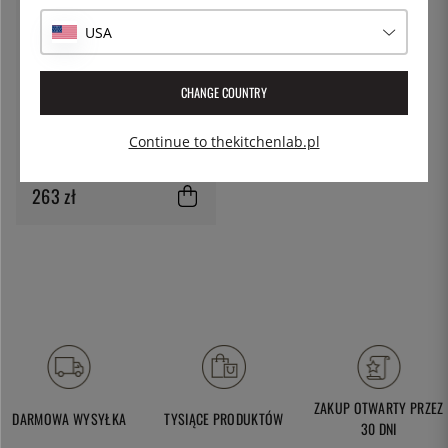
USA
CHANGE COUNTRY
SUNNEX
Continue to thekitchenlab.pl
Płyta chłodząca GN 1/3
263 zł
ZAKUP OTWARTY PRZEZ
DARMOWA WYSYŁKA
TYSIĄCE PRODUKTÓW
30 DNI