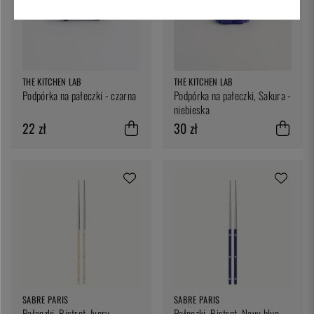
THE KITCHEN LAB
THE KITCHEN LAB
Podpórka na pałeczki - czarna
Podpórka na pałeczki, Sakura -
niebieska
22 zł
30 zł
SABRE PARIS
SABRE PARIS
Pałeczki, Bistrot, Ivory -
Pałeczki, Bistrot, Navy blue -