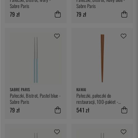
Sabre Paris
Sabre Paris
79 zł
79 zł
SABRE PARIS
KAWAI
Pałeczki, Bistrot, Pastel blue -
Pałeczki, pałeczki do
Sabre Paris
restauracji, 100-pakiet -
Kawai
79 zł
541 zł