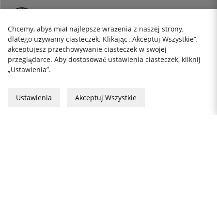
info@thekitchenlab.pl
+46 8 410 95 200
Chcemy, abyś miał najlepsze wrażenia z naszej strony,
dlatego używamy ciasteczek. Klikając „Akceptuj Wszystkie”,
akceptujesz przechowywanie ciasteczek w swojej
przeglądarce. Aby dostosować ustawienia ciasteczek, kliknij
BIULETYN
„Ustawienia”.
Cookies
Ustawienia
Akceptuj Wszystkie
Formularz reklamacji
Prywatność
Karta podarunkowa
Zasady i Warunki
2026 KitchenLab AB