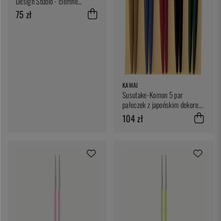
Design Studio - ciemne
drewno
75 zł
KAWAI
Susutake-Komon 5 par
pałeczek z japońskim dekorem
- Kawai
104 zł