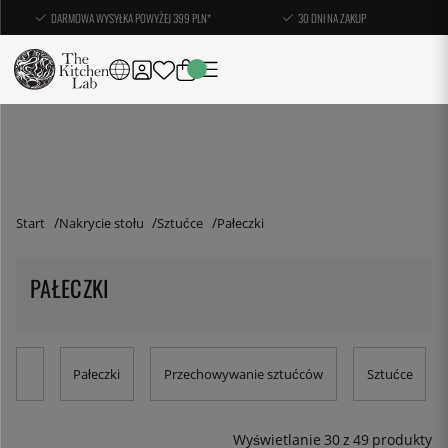
DARMOWA WYSYŁKA POWYŻEJ 399 PLN*
30 DNI NA ZAKUP
Start
Nakrycie stołu
Sztućce
Pałeczki
PAŁECZKI
Pałeczki
Przechowywanie sztućców
Sztućce
Wyświetlanie
30
z
49
produkty