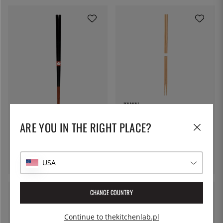
KAWAI
Gotowanie patyków Susutake
ARE YOU IN THE RIGHT PLACE?
Noiri - Kawai
KAWAI
Pałeczki, Shikkoku Black -
45 zł
Kawai
79 zł
USA
CHANGE COUNTRY
Continue to thekitchenlab.pl