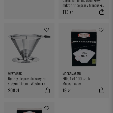
Część zamienna, dodatkowy
mikrofiltr do prasy francuskiej
18 uncji - Espro
113 zł
WESTMARK
MOCCAMASTER
Ręczny ekspres do kawy ze
Filtr, 1x4 100 sztuk -
stałym filtrem - Westmark
Moccamaster
208 zł
19 zł