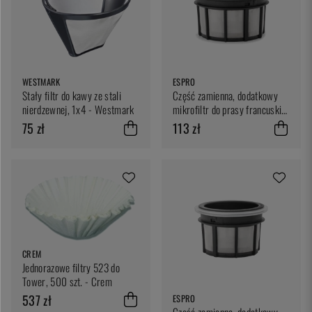
WESTMARK
ESPRO
Stały filtr do kawy ze stali
Część zamienna, dodatkowy
nierdzewnej, 1x4 - Westmark
mikrofiltr do prasy francuskiej
32 uncje - Espro
75 zł
113 zł
CREM
Jednorazowe filtry 523 do
Tower, 500 szt. - Crem
537 zł
ESPRO