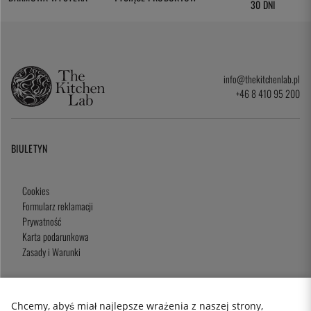
30 DNI
info@thekitchenlab.pl
+46 8 410 95 200
BIULETYN
Cookies
Formularz reklamacji
Prywatność
Karta podarunkowa
Zasady i Warunki
Chcemy, abyś miał najlepsze wrażenia z naszej strony,