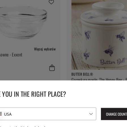
Więcej wyborów
sowne - Exxent
BUTTER BELL®
Garnek na masło, The Honey Bee - 
Bell®
 YOU IN THE RIGHT PLACE?
187 zł
CHANGE COUNT
USA