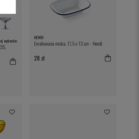
HENDI
ej wyborów
Emaliowana miska, 17,5 x 13 cm - Hendi
335,
28 zł