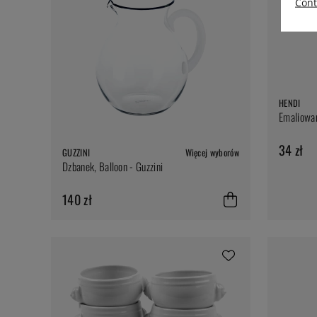
Cont
HENDI
Emaliowan
34 zł
GUZZINI
Więcej wyborów
Dzbanek, Balloon - Guzzini
140 zł