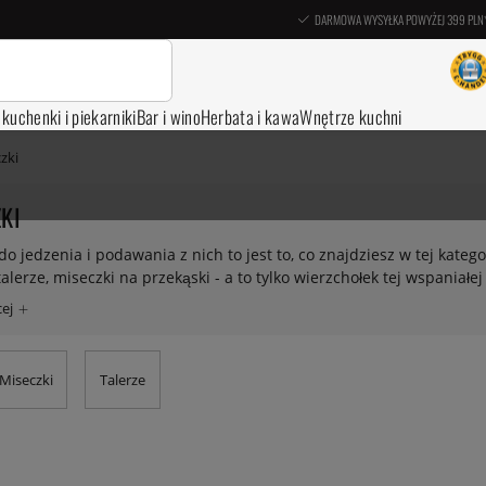
DARMOWA WYSYŁKA POWYŻEJ 399 PLN
, kuchenki i piekarniki
Bar i wino
Herbata i kawa
Wnętrze kuchni
zki
KI
do jedzenia i podawania z nich to jest to, co znajdziesz w tej katego
talerze, miseczki na przekąski - a to tylko wierzchołek tej wspaniałej
ie może być za dużo.
Miseczki
Talerze