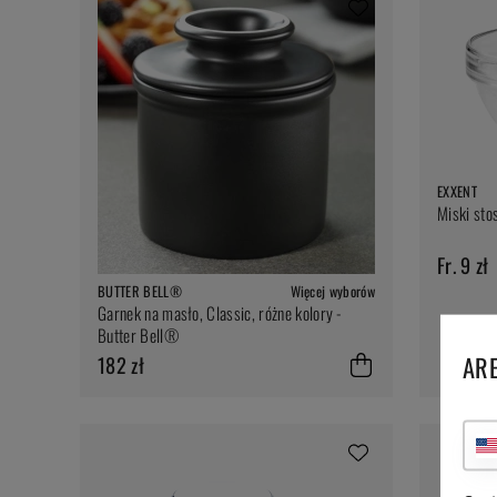
EXXENT
Miski sto
Fr. 9 zł
BUTTER BELL®
Więcej wyborów
Garnek na masło, Classic, różne kolory -
Butter Bell®
ARE
182 zł