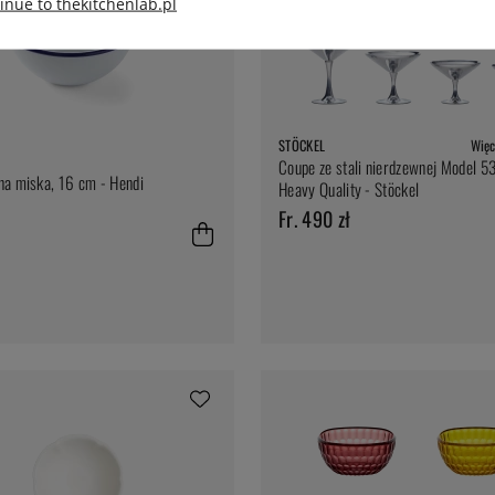
inue to thekitchenlab.pl
STÖCKEL
Więc
Coupe ze stali nierdzewnej Model 5
a miska, 16 cm - Hendi
Heavy Quality - Stöckel
Fr. 490 zł