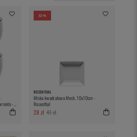
32 %
ROSENTHAL
e
Miska kwadratowa Mesh, 10x10cm -
rrento -
Rosenthal
28 zł
41 zł