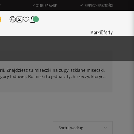
*
30 DNI NA ZAKUP
BEZPIECZNE PŁATNOŚCI
Marki
Oferty
rii. Znajdziesz tu miseczki na zupy, szklane miseczki,
 góry lodowej. Bo miski to jedna z tych rzeczy, których
Sortuj według