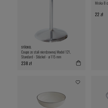
Miska 8 c
22 zł
STÖCKEL
Coupe ze stali nierdzewnej Model 121,
Standard - Stöckel - ø 115 mm
238 zł