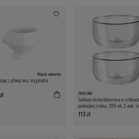
Więcej wyborów
zupę z głową lwa, oryginalna -
ZWILLING
zł
Szklana miska/deserowa w szklanc
podwójnej ściany, 280 ml, 2-pak, So
Zwilling
113 zł