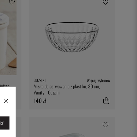
GUZZINI
Więcej wyborów
Butter
Miska do serwowania z plastiku, 30 cm,
Vanity - Guzzini
140 zł
RY