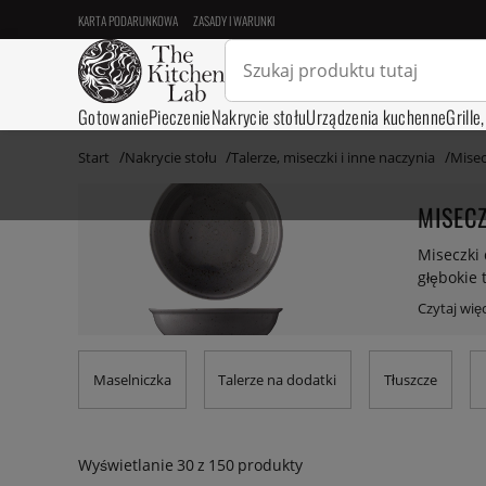
KARTA PODARUNKOWA
ZASADY I WARUNKI
Gotowanie
Pieczenie
Nakrycie stołu
Urządzenia kuchenne
Grille
Start
Nakrycie stołu
Talerze, miseczki i inne naczynia
Misec
MISECZ
Miseczki 
głębokie 
prawie n
Maselniczka
Talerze na dodatki
Tłuszcze
Wyświetlanie
30
z
150
produkty