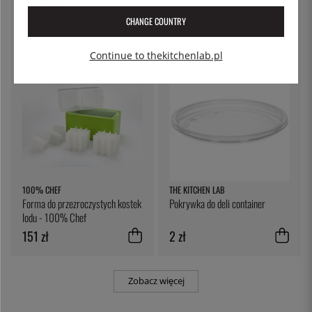
Kitchen Craft
z blokadą, 5 l - Patina
CHANGE COUNTRY
30 zł
227 zł
Continue to thekitchenlab.pl
100% CHEF
THE KITCHEN LAB
Forma do przezroczystych kostek
Pokrywka do deli container
lodu - 100% Chef
151 zł
2 zł
Zobacz więcej