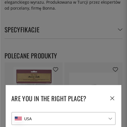
eleganckiego wyrazu. Produkowana w Turcji przez ekspertów
od porcelany, firmę Bonna.
SPECYFIKACJE
POLECANE PRODUKTY
ARE YOU IN THE RIGHT PLACE?
USA
KITCHEN CRAFT
PATINA
Płótno do sera, do odciskania -
Garnek do makaronu z pokrywką