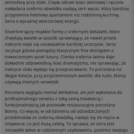
atmosferę przy stole. Ciepły odcień kości słoniowej i ręcznie
nakładana srebrna obwódka nadają serii wyraz, który bardziej
przypomina hotelowy apartament niż codzienną kuchnię.
Seria o wyraźnej wieczorowej energii.
Silverline łączy miękkie formy z srebrnymi detalami, które
chwytają światło w sposób sprawiający, że nawet proste
nakrycie staje się zauważalnie bardziej uroczyste. Seria
oscyluje gdzieś pomiędzy klasycznym fine diningiem a
nowoczesnym quiet luxury. Cienka srebrna taśma daje
dokładnie odpowiednią ilość dramatyzmu, nie sprawiając, że
nakrycie stołu wydaje się przepracowane. To porcelana na
długie kolacje, przy przyciemnionym świetle, dla ludzi, którzy
używają lnianych serwetek.
Porcelana wygląda niemal delikatnie, ale jest wykonana do
profesjonalnego serwisu z taką samą trwałością i
funkcjonalnością jak pozostałe restauracyjne porcelany
Bonny. Co więcej, w odróżnieniu od odziedziczonych
przedmiotów ze srebrną obwódką, nadaje się do mycia w
zmywarce, co jest dużą zaletą. To sprawia, że seria jest
niezwykle łatwa w codziennym użytkowaniu, pomimo swojego