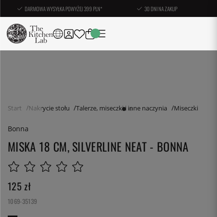
DARMOWA WYSYŁKA POWYŻEJ 399 PLN*
30 DNI NA ZAKUP
Start
Nakrycie stołu
Talerze, miseczki i inne naczynia
Miseczki
Bonna
MISKA 18 CM, SILVERLINE NEAT - BONNA
125
zł
1069-35139