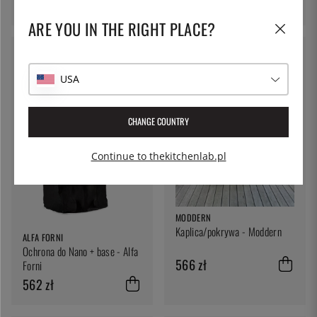
605 zł
ARE YOU IN THE RIGHT PLACE?
USA
CHANGE COUNTRY
Continue to thekitchenlab.pl
MODDERN
Kaplica/pokrywa - Moddern
ALFA FORNI
Ochrona do Nano + base - Alfa
566 zł
Forni
562 zł