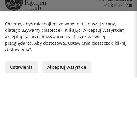
+46 8 410 95 200
Chcemy, abyś miał najlepsze wrażenia z naszej strony,
BIULETYN
dlatego używamy ciasteczek. Klikając „Akceptuj Wszystkie”,
akceptujesz przechowywanie ciasteczek w swojej
przeglądarce. Aby dostosować ustawienia ciasteczek, kliknij
Cookies
„Ustawienia”.
Formularz reklamacji
Prywatność
Ustawienia
Akceptuj Wszystkie
Karta podarunkowa
Zasady i Warunki
2026 KitchenLab AB