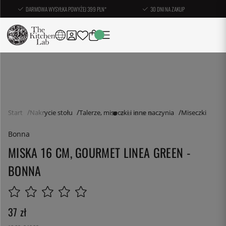
DARMOWA WYSYŁKA POWYŻEJ 399 PLN*
30 DNI NA ZAKUP
Start
Nakrycie stołu
Talerze, miseczki i inne naczynia
Miseczki
Bonna
MISKA 16 CM, GOURMET LINEA GREEN -
BONNA
37
zł