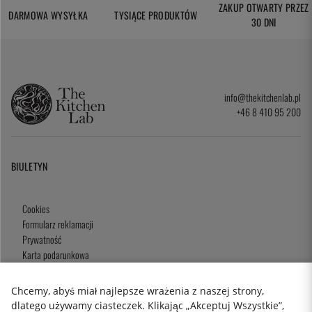
ZAKUP OTWARTY PRZEZ
DARMOWA WYSYŁKA
TYSIĄCE PRODUKTÓW
30 DNI
info@thekitchenlab.pl
+46 8 410 95 200
BIULETYN
Cookies
Formularz reklamacji
Prywatność
Karta podarunkowa
Zasady i Warunki
Chcemy, abyś miał najlepsze wrażenia z naszej strony,
dlatego używamy ciasteczek. Klikając „Akceptuj Wszystkie”,