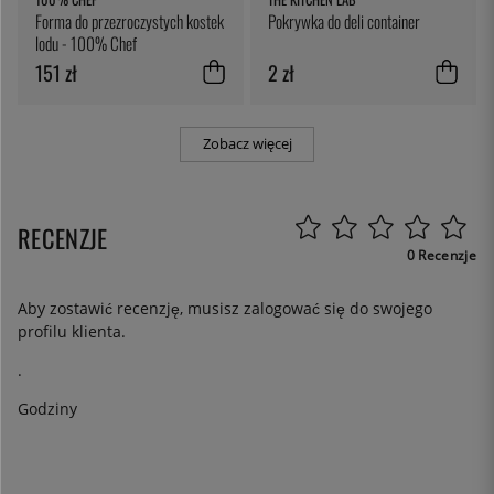
Forma do przezroczystych kostek
Pokrywka do deli container
lodu - 100% Chef
151 zł
2 zł
Zobacz więcej
RECENZJE
0 Recenzje
Aby zostawić recenzję, musisz
zalogować się
do swojego
profilu klienta.
.
Godziny