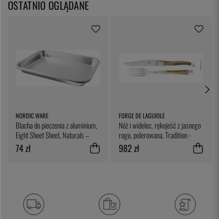
OSTATNIO OGLĄDANE
NORDIC WARE
FORGE DE LAGUIOLE
Blacha do pieczenia z aluminium,
Nóż i widelec, rękojeść z jasnego
Eight Sheet Sheet, Naturals –
rogu, polerowana, Tradition -
Nordic Ware
Forge de Laguiole
74 zł
982 zł