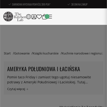
DARMOWA WYSYŁKA POWYŻEJ 399 PLN*
30 DNI NA ZAKUP
Start
Gotowanie
Książki kucharskie
Kuchnie narodowe i regionalne
AMERYKA POŁUDNIOWA I ŁACIŃSKA
Pomiń taco Friday i zamiast tego ugotuj niesamowite
potrawy z Ameryki Południowej i Łacińskiej. Tutaj
znajdziesz nasz wybór książek kucharskich, które zagłębiły
się w jedzenie z Meksyku, Kuby, Brazylii i innych
wybitnych kultur żywieniowych.