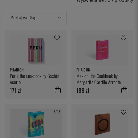
Wyświetlanie
7
z
7
produkty
Sortuj według
PHAIDON
PHAIDON
Peru: the cookbook by Gastón
Mexico: the Cookbook by
Acurio
Margarita Carrillo Arronte
171 zł
189 zł