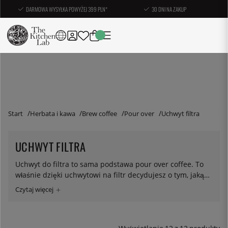
DARMOWA WYSYŁKA POWYŻEJ 399 PLN*
30 DNI NA ZAKUP
Start
Herbata i kawa
Brew coffee
Pour over
Uchwyt filtra
UCHWYT FILTRA
Uchwyt do filtra to sama podstawa pour over coffee. To
właśnie dzięki uchwytowi na filtr decydujesz o tym, jaką
metodą chcesz się posługiwać i jak ma smakować Twoja
kawa. U nas znajdziesz uchwyty na filtry do
najpopularniejszych marek - Hario V60, Kalitta Wave i
Chemex (sam dzbanek może pasować do określenia