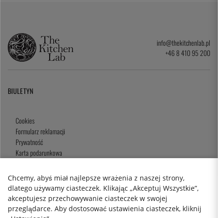
info@thekitchenlab.pl
+46 8 410 95 200
BIULETYN
Cookies
Formularz reklamacji
Prywatność
Karta podarunkowa
Zasady i Warunki
Chcemy, abyś miał najlepsze wrażenia z naszej strony,
dlatego używamy ciasteczek. Klikając „Akceptuj Wszystkie”,
akceptujesz przechowywanie ciasteczek w swojej
2026 KitchenLab AB
przeglądarce. Aby dostosować ustawienia ciasteczek, kliknij