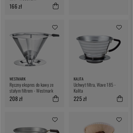
166 zł
WESTMARK
KALITA
Ręczny ekspres do kawy ze
Uchwyt filtra, Wave 185 -
stałym filtrem - Westmark
Kalita
208 zł
225 zł