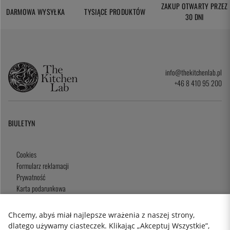
ZAKUP OTWARTY PRZEZ
DARMOWA WYSYŁKA
TYSIĄCE PRODUKTÓW
30 DNI
info@thekitchenlab.pl
+46 8 410 95 200
BIULETYN
Cookies
Formularz reklamacji
Prywatność
Karta podarunkowa
Zasady i Warunki
Chcemy, abyś miał najlepsze wrażenia z naszej strony,
dlatego używamy ciasteczek. Klikając „Akceptuj Wszystkie”,