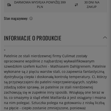
DARMOWA WYSYŁKA POWYŻEJ 399
30 DNI NA
PLN
ZAKUP
Stan magazynowy:
INFORMACJE O PRODUKCIE
"
Patelnie ze stali nierdzewnej firmy Culimat zostały
opracowane wspólnie z najbardziej wykwalifikowanym
szwedzkim szefem kuchni - Mathiasem Dahlgrenem. Patelnie
wykonane są z pięciu warstw stali, co zapewnia fantastyczną
dystrybucję ciepła i doskonałą kontrolę temperatury. Ci, którzy
są przyzwyczajeni do patelni nieprzywierających, szybko
zdadzą sobie sprawę, że patelnie ze stali nierdzewnej
zachowują się w zupełnie inny sposób. Wsiąkają one teraz w
to, co smażymy ä stąd efekt Maillarda ä jest osiągany i można
na nim polegać. Sztuczka polega na gotowaniu z niską liczbą
na płycie - ciepło zostanie zmniejszone, ponieważ