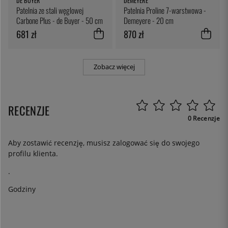
DE BUYER
DEMEYERE
Patelnia ze stali węglowej
Patelnia Proline 7-warstwowa -
Carbone Plus - de Buyer - 50 cm
Demeyere - 20 cm
681 zł
870 zł
Zobacz więcej
RECENZJE
0 Recenzje
Aby zostawić recenzję, musisz
zalogować się
do swojego
profilu klienta.
.
Godziny