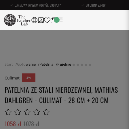
DARMOWA WYSYŁKA POWYŻEJ 399 PLN*
30 DNI NA ZAKUP
Start
Gotowanie
Patelnia
Patelnie
Culimat
2
PATELNIA ZE STALI NIERDZEWNEJ, MATHIAS
DAHLGREN - CULIMAT - 28 CM + 20 CM
1058
zł
1078
zł