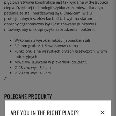
pięciowarstwowa konstrukcja jest tak wydajna w dystrybucji
ciepła. Dzięki tej technologii szybko zrozumiesz, dlaczego
patelnie ze stali nierdzewnej są ulubieńcami wielu
profesjonalnych szefów kuchni! Uchwyt ma starannie
dobrany ergonomiczny kąt i jest spawany punktowo i
nitowany, aby uniknąć ryzyka zabrudzenia i bakterii.
Wykonana z wysokiej jakości japońskiej stali
3,5 mm grubości, 5-warstwowa rama
Funkcjonuje na wszystkich płytach grzewczych, w tym
indukcyjnych
Może być używana w piekarniku do 260°C
∅ 28 cm. wys. 5,4 cm
∅ 20 cm. wys. 4,6 cm
."
POLECANE PRODUKTY
ARE YOU IN THE RIGHT PLACE?