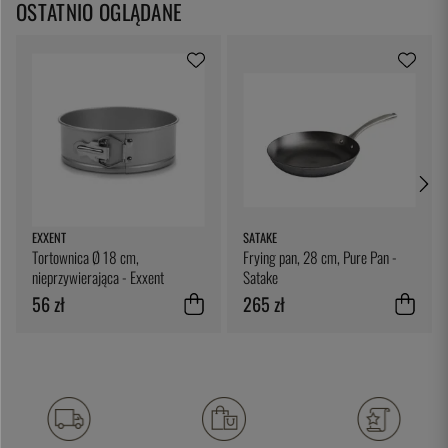
OSTATNIO OGLĄDANE
EXXENT
SATAKE
Tortownica Ø 18 cm,
Frying pan, 28 cm, Pure Pan -
nieprzywierająca - Exxent
Satake
56 zł
265 zł