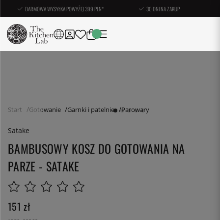
DARMOWA WYSYŁKA POWYŻEJ 399 PLN*
30 DNI NA ZAKUP
Start
Gotowanie
Garnki i patelnie
Parowary
Satake
BAMBUSOWY KOSZ DO GOTOWANIA NA
PARZE - SATAKE
151
zł