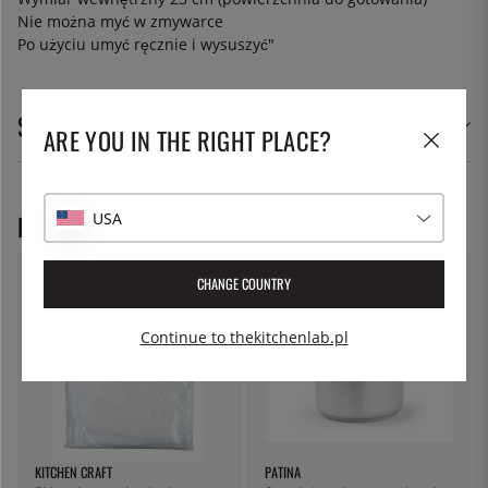
Nie można myć w zmywarce
Po użyciu umyć ręcznie i wysuszyć
"
SPECYFIKACJE
ARE YOU IN THE RIGHT PLACE?
POLECANE PRODUKTY
USA
CHANGE COUNTRY
Continue to thekitchenlab.pl
KITCHEN CRAFT
PATINA