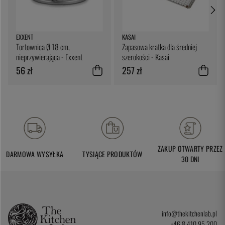
EXXENT
KASAI
Tortownica Ø 18 cm,
Zapasowa kratka dla średniej
nieprzywierająca - Exxent
szerokości - Kasai
56 zł
257 zł
ZAKUP OTWARTY PRZEZ
DARMOWA WYSYŁKA
TYSIĄCE PRODUKTÓW
30 DNI
info@thekitchenlab.pl
+46 8 410 95 200