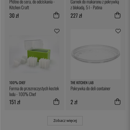
Płótno do sera, do odciskania -
Garnek do makaronu z pokrywką
Kitchen Craft
z blokadą, 5 l - Patina
30 zł
227 zł
100% CHEF
THE KITCHEN LAB
Forma do przezroczystych kostek
Pokrywka do deli container
lodu - 100% Chef
151 zł
2 zł
Zobacz więcej