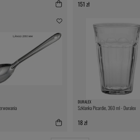
151 zł
DURALEX
serwowania
Szklanka Picardie, 360 ml - Duralex
18 zł