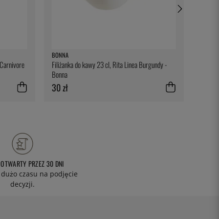
BONNA
KASAI
 Carnivore
Filiżanka do kawy 23 cl, Rita Linea Burgundy -
Zapasow
Bonna
30 zł
257 z
 OTWARTY PRZEZ 30 DNI
 dużo czasu na podjęcie
decyzji.