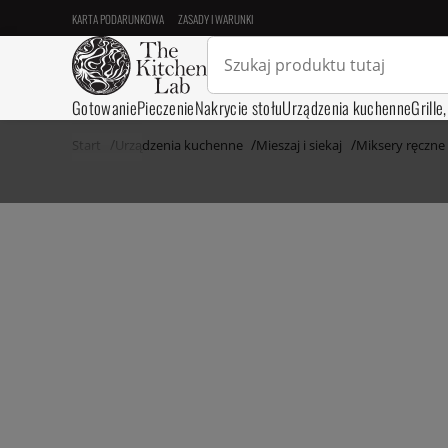
KARTA PODARUNKOWA
ZASADY I WARUNKI
Gotowanie
Pieczenie
Nakrycie stołu
Urządzenia kuchenne
Grille
Start
Urządzenia kuchenne
Mieszaj i siekaj
Miksery ręczne