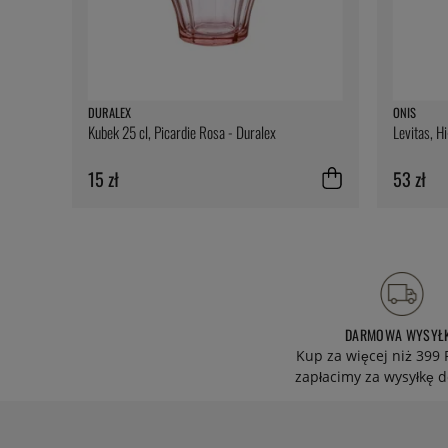
DURALEX
ONIS
Kubek 25 cl, Picardie Rosa - Duralex
Levitas, H
15 zł
53 zł
DARMOWA WYSYŁ
Kup za więcej niż 399 
zapłacimy za wysyłkę d