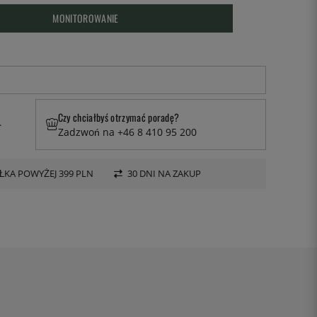
MONITOROWANIE
Czy chciałbyś otrzymać poradę?
.
Zadzwoń na +46 8 410 95 200
KA POWYŻEJ 399 PLN
30 DNI NA ZAKUP