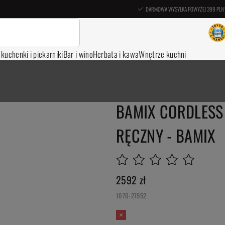
DARMOWA WYSYŁKA POWYŻEJ 399 PLN
, kuchenki i piekarniki
Bar i wino
Herbata i kawa
Wnętrze kuchni
BAMIX CORDLESS 
RĘCZNY - BAMIX
2592
zł
1070-27952