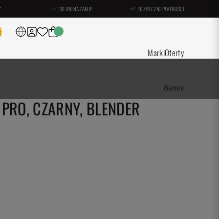
*
30 DNI NA ZAKUP
BEZPIECZNE PŁATNOŚCI
Marki
Oferty
Bamix
PRO, CZARNY, BLENDER