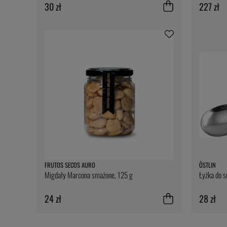
30 zł
227 zł
FRUTOS SECOS AURO
ÖSTLIN
Migdały Marcona smażone, 125 g
Łyżka do 
24 zł
28 zł