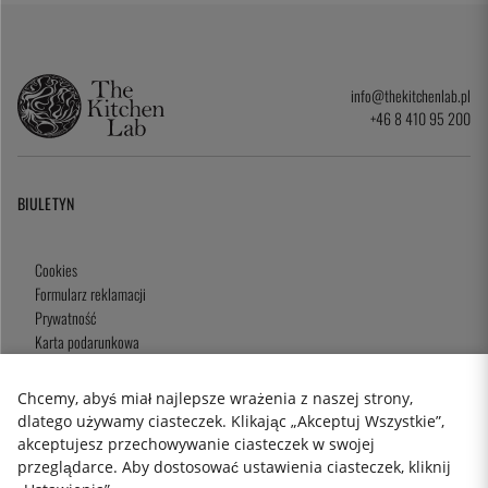
info@thekitchenlab.pl
+46 8 410 95 200
BIULETYN
Cookies
Formularz reklamacji
Prywatność
Karta podarunkowa
Zasady i Warunki
Chcemy, abyś miał najlepsze wrażenia z naszej strony,
dlatego używamy ciasteczek. Klikając „Akceptuj Wszystkie”,
akceptujesz przechowywanie ciasteczek w swojej
2026 KitchenLab AB
przeglądarce. Aby dostosować ustawienia ciasteczek, kliknij