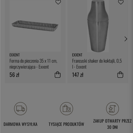
EXXENT
EXXENT
Forma do pieczenia 35 x 11 cm,
Francuski shaker do koktajli, 0,5
nieprzywierająca - Exxent
l - Exxent
56 zł
147 zł
ZAKUP OTWARTY PRZEZ
DARMOWA WYSYŁKA
TYSIĄCE PRODUKTÓW
30 DNI