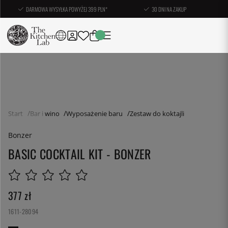
DARMOWA WYSYŁKA POWYŻEJ 399 PLN*
30 DNI NA ZAKUP
Start
Bar i wino
Wyposażenie baru
Zestaw do koktajli
Bonzer
BASIC COCKTAIL KIT - BONZER
377
zł
1611-28094