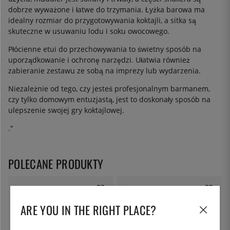
dobrze wyważone i łatwe do trzymania. Łyżka barowa ma
idealny rozmiar do przygotowywania koktajli, a sitka są
skuteczne w usuwaniu lodu i soku owocowego.
Płócienne etui do przechowywania to świetny sposób na
uporządkowanie i ochronę narzędzi. Ułatwia również
zabieranie zestawu ze sobą na imprezy lub wydarzenia.
Niezależnie od tego, czy jesteś profesjonalnym barmanem,
czy tylko domowym entuzjastą, jest to doskonały sposób na
ulepszenie swojej gry koktajlowej.
."
POLECANE PRODUKTY
ARE YOU IN THE RIGHT PLACE?