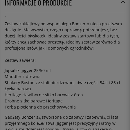
INFORMACJE O PRODUKCIE
"
Zestaw koktajlowy od wspaniałego Bonzer o nieco prostszym
designie. Ma wszystko, czego naprawdę potrzebujesz, bez
dużej ilości błyskotek. Idealny zestaw startowy lub dla tych,
którzy chcą zachować prostotę. Idealny zestaw zarówno dla
profesjonalistów, jak i domowych ogrodników!
Zestaw zawiera:
Japoński jigger 25/50 ml
Muddler z drewna
Shakery Boston ze stali nierdzewnej, dwie części 54cl i 83 cl
Łyżka barowa
Heritage Hawthorne sitko barowe z öron
Drobne sitko barowe Heritage
Torba płócienna do przechowywania
Gadżety Bonzer są stworzone do zabawy i zapewnią ci lata
przyjemnego koleżeństwa. Jigger jest precyzyjny i łatwy w
użyciu, muddler jest solidny i trwały, a części shakera są