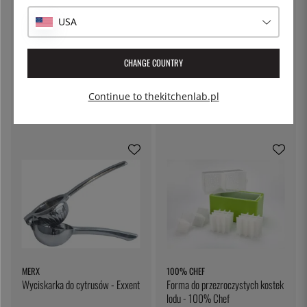
USA
CHANGE COUNTRY
BONZER
BONZER
Zestaw Classic Cocktail Kit -
Zestaw do koktajli Premium
Bonzer
Cocktail Kit - Bonzer
Continue to thekitchenlab.pl
495 zł
620 zł
MERX
100% CHEF
Wyciskarka do cytrusów - Exxent
Forma do przezroczystych kostek
lodu - 100% Chef