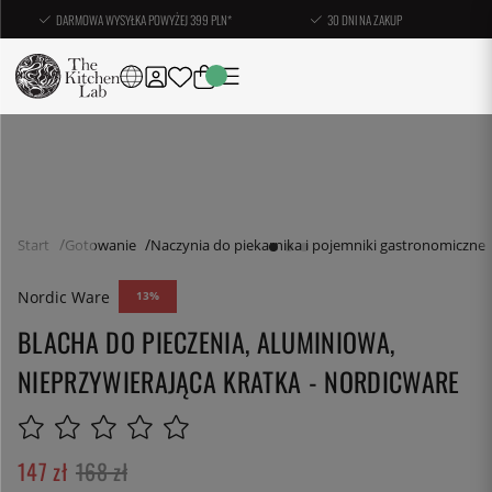
DARMOWA WYSYŁKA POWYŻEJ 399 PLN*
30 DNI NA ZAKUP
Start
Gotowanie
Naczynia do piekarnika i pojemniki gastronomiczne
Nordic Ware
13
BLACHA DO PIECZENIA, ALUMINIOWA,
NIEPRZYWIERAJĄCA KRATKA - NORDICWARE
147
zł
168
zł