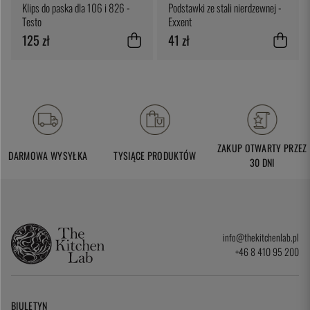
Klips do paska dla 106 i 826 -
Podstawki ze stali nierdzewnej -
Testo
Exxent
125 zł
41 zł
ZAKUP OTWARTY PRZEZ
DARMOWA WYSYŁKA
TYSIĄCE PRODUKTÓW
30 DNI
info@thekitchenlab.pl
+46 8 410 95 200
BIULETYN