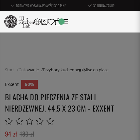
DARMOWA WYSYŁKA POWYŻEJ 399 PLN*
30 DNI NA ZAKUP
Start
Gotowanie
Przybory kuchenne
Mise en place
Exxent
50
BLACHA DO PIECZENIA ZE STALI
NIERDZEWNEJ, 44,5 X 23 CM - EXXENT
94
zł
189
zł