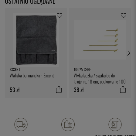
OSTATNIO OGLĄDANE
EXXENT
100% CHEF
Walizka barmańska - Exxent
Wykałaczka / szpikulec do
krojenia, 18 cm, opakowanie 100
sztuk - 100% Chef
53 zł
38 zł