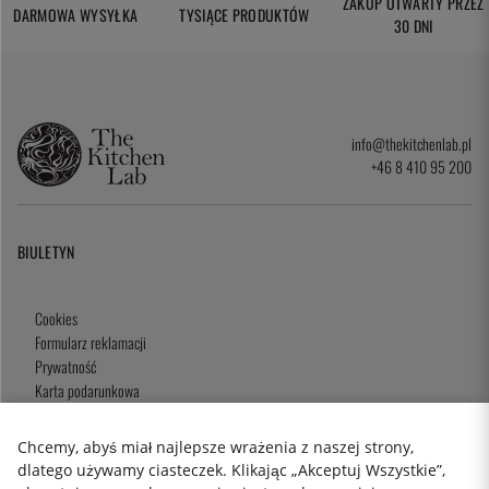
ZAKUP OTWARTY PRZEZ
DARMOWA WYSYŁKA
TYSIĄCE PRODUKTÓW
30 DNI
info@thekitchenlab.pl
+46 8 410 95 200
BIULETYN
Cookies
Formularz reklamacji
Prywatność
Karta podarunkowa
Zasady i Warunki
Chcemy, abyś miał najlepsze wrażenia z naszej strony,
dlatego używamy ciasteczek. Klikając „Akceptuj Wszystkie”,