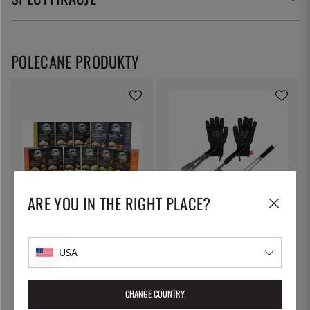
POLECANE PRODUKTY
ARE YOU IN THE RIGHT PLACE?
BRADLEY
OTTO WILDE
Brykiet do wędzarni, Flavour
Akcesoria do grilla, Zestaw
Bisquettes - Bradley Smoker
podstawowy - Otto Wilde
USA
261 zł
473 zł
CHANGE COUNTRY