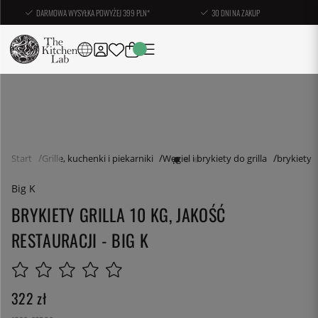
DARMOWA WYSYŁKA POWYŻEJ 399 PLN*
30 DNI NA ZAKUP
Start
Grille, kuchenki i piekarniki
Węgiel i brykiety do grilla
brykiety
Big K
BRYKIETY GRILLA 10 KG, JAKOŚĆ
RESTAURACJI - BIG K
322
zł