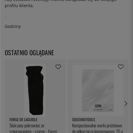
profilu klienta.
.
Godziny
OSTATNIO OGLĄDANE
FORGE DE LAGUIOLE
SOUSVIDETOOLS
Skórzany pokrowiec ze
Kompostowalne worki próżniowe
sznurowaniem - czarny - Forge
do odkurzacza komorowego, 25 x