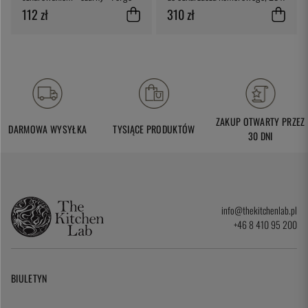
de Laguiole
25 cm, opakowanie 200 sztuk -
112 zł
310 zł
SousVideTools
ZAKUP OTWARTY PRZEZ
DARMOWA WYSYŁKA
TYSIĄCE PRODUKTÓW
30 DNI
info@thekitchenlab.pl
+46 8 410 95 200
BIULETYN