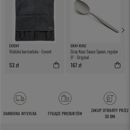
EXXENT
GRAY KUNZ
Walizka barmańska - Exxent
Gray Kunz Sauce Spoon, regular
9" - Original
53 zł
167 zł
ZAKUP OTWARTY PRZEZ
DARMOWA WYSYŁKA
TYSIĄCE PRODUKTÓW
30 DNI