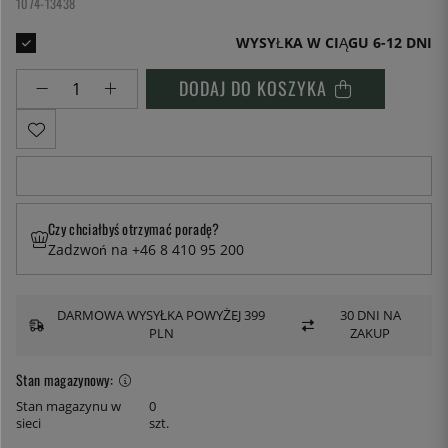
1074-13438
WYSYŁKA W CIĄGU 6-12 DNI
DODAJ DO KOSZYKA
Czy chciałbyś otrzymać poradę?
Zadzwoń na +46 8 410 95 200
DARMOWA WYSYŁKA POWYŻEJ 399
30 DNI NA
PLN
ZAKUP
Stan magazynowy:
Stan magazynu w
0
sieci
szt.