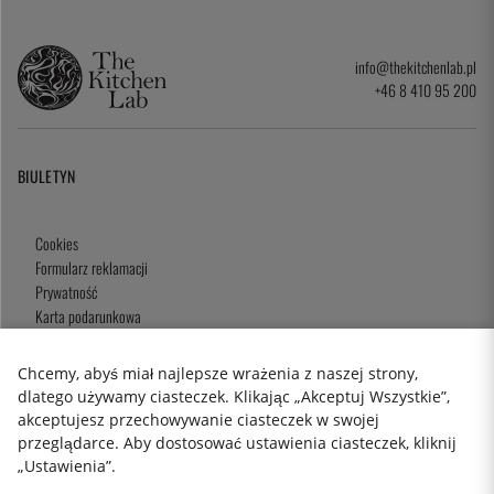
info@thekitchenlab.pl
+46 8 410 95 200
BIULETYN
Cookies
Formularz reklamacji
Prywatność
Karta podarunkowa
Zasady i Warunki
Chcemy, abyś miał najlepsze wrażenia z naszej strony,
dlatego używamy ciasteczek. Klikając „Akceptuj Wszystkie”,
akceptujesz przechowywanie ciasteczek w swojej
2026 KitchenLab AB
przeglądarce. Aby dostosować ustawienia ciasteczek, kliknij
„Ustawienia”.