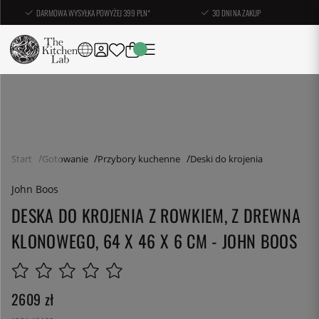
DARMOWA WYSYŁKA POWYŻEJ 399 PLN*
30 DNI NA ZAKUP
Start
Gotowanie
Przybory kuchenne
Deski do krojenia
John Boos
DESKA DO KROJENIA Z ROWKIEM, Z DREWNA
KLONOWEGO, 64 X 46 X 6 CM - JOHN BOOS
2609
zł