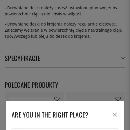
- Drewniane deski należy suszyć ustawione pionowo, żeby
powierzchnie cięcia nie leżały w wilgoci.
- Drewniane deski do krojenia należy regularnie olejować.
Zalecamy wcieranie w powierzchnię cięcia neutralnego oleju
spożywczego lub oleju do desek do krojenia.
SPECYFIKACJE
POLECANE PRODUKTY
ARE YOU IN THE RIGHT PLACE?