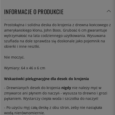
INFORMACJE O PRODUKCIE
Prostokątna i solidna deska do krojenia z drewna końcowego z
amerykańskiego klonu, John Boos. Grubość 6 cm gwarantuje
wytrzymałość na lata codziennego użytkowania. Wysuwana
szuflada na dole sprawdza się doskonale jako pojemnik na
obierki i inne resztki.
Nie moczyć.
Wymiary: 64 x 46 x 6 cm
Wskazówki pielęgnacyjne dla desek do krojenia
- Drewnianych desek do krojenia
nigdy
nie należy myć w
zmywarce ani płynem do naczyń - wysusza to drewno i grozi
pękaniem. Wystarczy ciepła woda i szczotka do naczyń!
- Po użyciu myj całą deskę z obu stron, żeby nie nasiąkała
wodą nierównomiernie.