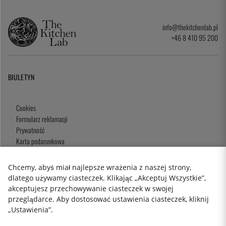
info@thekitchenlab.pl
+46 8 410 95 200
BIULETYN
Cookies
Formularz reklamacji
Prywatność
Karta podarunkowa
Zasady i Warunki
Chcemy, abyś miał najlepsze wrażenia z naszej strony,
dlatego używamy ciasteczek. Klikając „Akceptuj Wszystkie”,
akceptujesz przechowywanie ciasteczek w swojej
2026 KitchenLab AB
przeglądarce. Aby dostosować ustawienia ciasteczek, kliknij
„Ustawienia”.