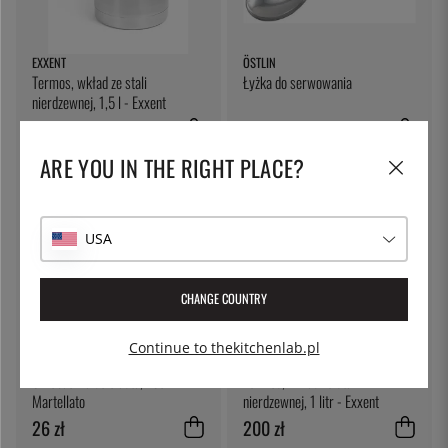
EXXENT
ÖSTLIN
Termos, wkład ze stali
Łyżka do serwowania
nierdzewnej, 1,5 l - Exxent
225 zł
28 zł
ARE YOU IN THE RIGHT PLACE?
USA
CHANGE COUNTRY
Continue to thekitchenlab.pl
MARTELLATO
EXXENT
Skrobaczka do ciasta, 13cm -
Termos, wkład ze stali
Martellato
nierdzewnej, 1 litr - Exxent
26 zł
200 zł