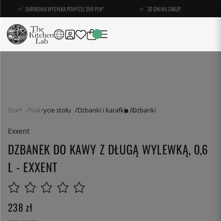
DARMOWA WYSYŁKA POWYŻEJ 399 PLN*
30 DNI NA ZAKUP
Start
Nakrycie stołu
Dzbanki i karafki
Dzbanki
Exxent
DZBANEK DO KAWY Z DŁUGĄ WYLEWKĄ, 0,6
L - EXXENT
238
zł