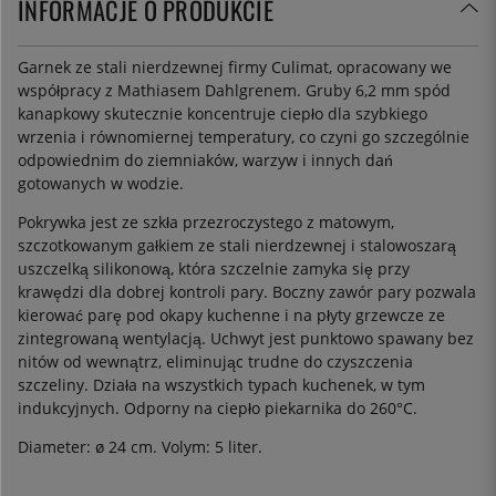
INFORMACJE O PRODUKCIE
Garnek ze stali nierdzewnej firmy Culimat, opracowany we
współpracy z Mathiasem Dahlgrenem. Gruby 6,2 mm spód
kanapkowy skutecznie koncentruje ciepło dla szybkiego
wrzenia i równomiernej temperatury, co czyni go szczególnie
odpowiednim do ziemniaków, warzyw i innych dań
gotowanych w wodzie.
Pokrywka jest ze szkła przezroczystego z matowym,
szczotkowanym gałkiem ze stali nierdzewnej i stalowoszarą
uszczelką silikonową, która szczelnie zamyka się przy
krawędzi dla dobrej kontroli pary. Boczny zawór pary pozwala
kierować parę pod okapy kuchenne i na płyty grzewcze ze
zintegrowaną wentylacją. Uchwyt jest punktowo spawany bez
nitów od wewnątrz, eliminując trudne do czyszczenia
szczeliny. Działa na wszystkich typach kuchenek, w tym
indukcyjnych. Odporny na ciepło piekarnika do 260°C.
Diameter: ø 24 cm. Volym: 5 liter.