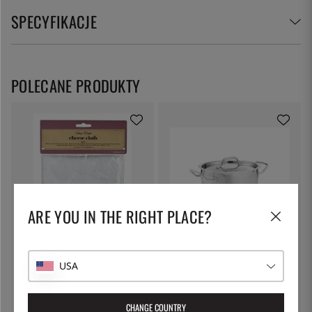
SPECYFIKACJE
POLECANE PRODUKTY
ARE YOU IN THE RIGHT PLACE?
KITCHEN CRAFT
PATINA
Płótno do sera, do odciskania -
Garnek do makaronu z pokrywką
USA
Kitchen Craft
z blokadą, 5 l - Patina
30 zł
227 zł
CHANGE COUNTRY