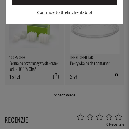
Continue to thekitchenlab.pl
100% CHEF
THE KITCHEN LAB
Forma do przezroczystych kostek
Pokrywka do deli container
lodu - 100% Chef
151 zł
2 zł
Zobacz więcej
RECENZJE
0 Recenzje