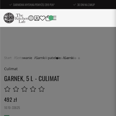
DARMOWA WYSYŁKA POWYŻEJ 399 PLN*
30 DNI NA ZAKUP
Start
Gotowanie
Garnki i patelnie
Garnki
Culimat
GARNEK, 5 L - CULIMAT
492
zł
1070-33625