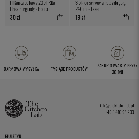
Filiżanka do kawy 23 cl, Rita
Słoik do serwowania z zakrętką,
Linea Burgundy - Bonna
240 ml - Exxent
30 zł
19 zł
ZAKUP OTWARTY PRZEZ
DARMOWA WYSYŁKA
TYSIĄCE PRODUKTÓW
30 DNI
info@thekitchenlab.pl
+46 8 410 95 200
BIULETYN