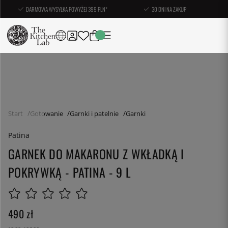
DARMOWA WYSYŁKA POWYŻEJ 399 PLN*
30 DNI NA ZAKUP
Start
Gotowanie
Garnki i patelnie
Garnki
Patina
GARNEK DO MAKARONU Z WKŁADKĄ I
POKRYWKĄ - PATINA - 9 L
490
zł