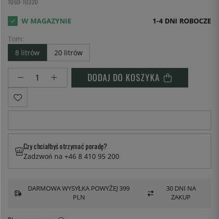
1069-10320
1-4 DNI ROBOCZE
Tom:
8 litrów
20 litrów
DODAJ DO KOSZYKA
Czy chciałbyś otrzymać poradę?
Zadzwoń na +46 8 410 95 200
DARMOWA WYSYŁKA POWYŻEJ 399
30 DNI NA
PLN
ZAKUP