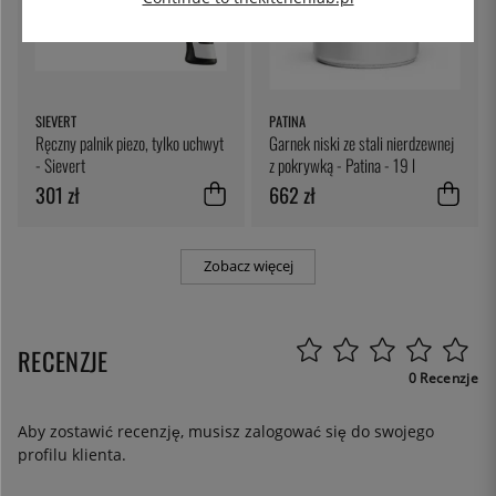
SIEVERT
PATINA
Ręczny palnik piezo, tylko uchwyt
Garnek niski ze stali nierdzewnej
- Sievert
z pokrywką - Patina - 19 l
301 zł
662 zł
Zobacz więcej
RECENZJE
0 Recenzje
Aby zostawić recenzję, musisz
zalogować się
do swojego
profilu klienta.
.