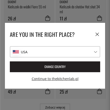
EXXENT
EXXENT
Kieliszek do wódki Fiore 55 ml
Kieliszek do shotów Hot shot 34
ml
26 zł
11 zł
ARE YOU IN THE RIGHT PLACE?
USA
CHANGE COUNTRY
VACUVIN
DURALEX
Continue to thekitchenlab.pl
Korek do szampana - Vacuvin
Szklanka Picardie, 500 ml -
Duralex
49 zł
25 zł
Zobacz więcej