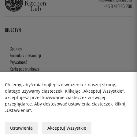
+46 8 410 95 200
BIULETYN
Cookies
Formularz reklamacji
Prywatność
Karta podarunkowa
Zasady i Warunki
Chcemy, abyś miał najlepsze wrażenia z naszej strony,
dlatego używamy ciasteczek. Klikając „Akceptuj Wszystkie”,
akceptujesz przechowywanie ciasteczek w swojej
2026 KitchenLab AB
przeglądarce. Aby dostosować ustawienia ciasteczek, kliknij
„Ustawienia”.
Ustawienia
Akceptuj Wszystkie