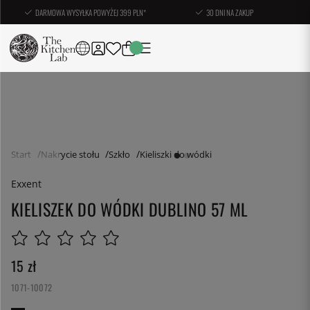
DARMOWA WYSYŁKA POWYŻEJ 399 PLN*
30 DNI NA ZAKUP
Start
Nakrycie stołu
Szkło
Kieliszki do wódki
Exxent
KIELISZEK DO WÓDKI DUBLINO 57 ML
15
zł
1071-10072