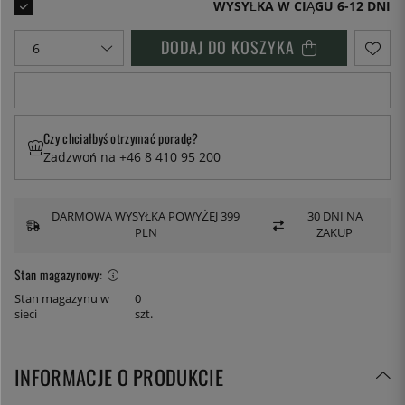
WYSYŁKA W CIĄGU 6-12 DNI
DODAJ DO KOSZYKA
Czy chciałbyś otrzymać poradę?
Zadzwoń na +46 8 410 95 200
DARMOWA WYSYŁKA POWYŻEJ 399
30 DNI NA
PLN
ZAKUP
Stan magazynowy:
Stan magazynu w
0
sieci
szt.
INFORMACJE O PRODUKCIE