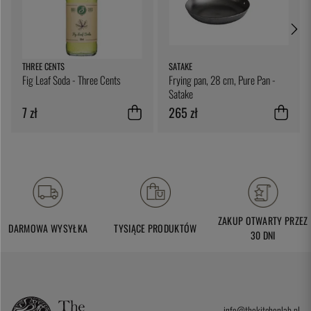
THREE CENTS
SATAKE
Fig Leaf Soda - Three Cents
Frying pan, 28 cm, Pure Pan -
Satake
7 zł
265 zł
ZAKUP OTWARTY PRZEZ
DARMOWA WYSYŁKA
TYSIĄCE PRODUKTÓW
30 DNI
info@thekitchenlab.pl