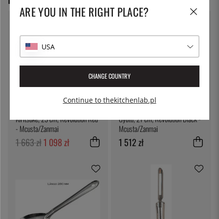
ARE YOU IN THE RIGHT PLACE?
34
%
USA
CHANGE COUNTRY
Continue to thekitchenlab.pl
MCUSTA/ZANMAI
MCUSTA/ZANMAI
Kiritsuke, 23 cm, Revolution Red
Gyuto, 21 cm, Revolution Black -
- Mcusta/Zanmai
Mcusta/Zanmai
1 663 zł
1 098 zł
1 512 zł