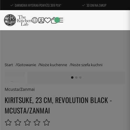
DARMOWA WYSYŁKA POWYŻEJ 399 PLN*
30 DNI NA ZAKUP
Start
Gotowanie
Noże kuchenne
Noże szefa kuchni
Mcusta/Zanmai
KIRITSUKE, 23 CM, REVOLUTION BLACK -
MCUSTA/ZANMAI