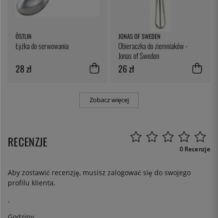
ÖSTLIN
JONAS OF SWEDEN
Łyżka do serwowania
Obieraczka do ziemniaków -
Jonas of Sweden
28 zł
26 zł
Zobacz więcej
RECENZJE
0 Recenzje
Aby zostawić recenzję, musisz
zalogować się
do swojego
profilu klienta.
.
Godziny