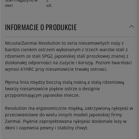
Stan magazynu w
2
sieci
szt.
INFORMACJE O PRODUKCIE
Mcusta/Zanmai Revolution to seria niesamowitych noży z
bardzo cienkim ostrzem wykonanym z trzech warstw stali z
rdzeniem ze stali SPG2, japońskiej stali proszkowej znanej z
doskonałej odporności na zużycie i korozję. Poziom twardości
wynosi 61HRC przy niesamowicie trwałej ostrości.
Płynna linia między boczną stalą nośną a stalą rdzeniową
tworzy niesamowicie piękne ostrze o designie
przypominającym japońskie miecze.
Revolution ma ergonomicznie miękką, zakrzywioną rękojeść w
przeciwieństwie do wielu innych modeli japońskiej firmy
Zanmai. Pięknie zaprojektowana rękojeść doskonale leży w
dłoni i zapewnia pewny i stabilny chwyt.