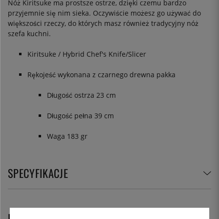
Nóż Kiritsuke ma prostsze ostrze, dzięki czemu bardzo
przyjemnie się nim sieka. Oczywiście możesz go używać do
większości rzeczy, do których masz również tradycyjny nóż
szefa kuchni.
Kiritsuke / Hybrid Chef's Knife/Slicer
Rękojeść wykonana z czarnego drewna pakka
Długość ostrza 23 cm
Długość pełna 39 cm
Waga 183 gr
SPECYFIKACJE
POLECANE PRODUKTY