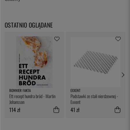
OSTATNIO OGLĄDANE
BONNIER FAKTA
EXXENT
Ett recept hundra bröd - Martin
Podstawki ze stali nierdzewnej -
Johansson
Exxent
114 zł
41 zł