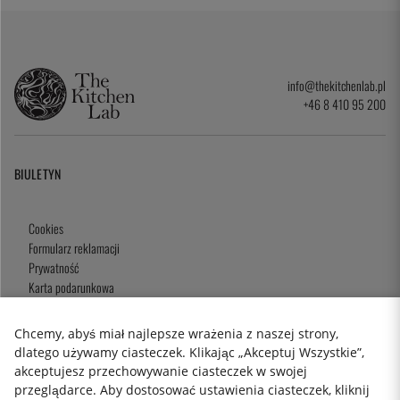
info@thekitchenlab.pl
+46 8 410 95 200
BIULETYN
Cookies
Formularz reklamacji
Prywatność
Karta podarunkowa
Zasady i Warunki
Chcemy, abyś miał najlepsze wrażenia z naszej strony,
dlatego używamy ciasteczek. Klikając „Akceptuj Wszystkie”,
akceptujesz przechowywanie ciasteczek w swojej
2026 KitchenLab AB
przeglądarce. Aby dostosować ustawienia ciasteczek, kliknij