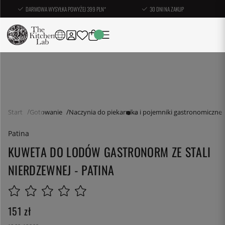
DARMOWA WYSYŁKA POWYŻEJ 399 PLN*
30 DNI NA ZAKUP
Start
Gotowanie
Naczynia do piekarnika i pojemniki gastronomiczne
Patina
KUWETA DO LODÓW GASTRONORM ZE STALI
NIERDZEWNEJ - PATINA
151
zł