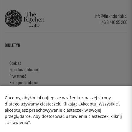
info@thekitchenlab.pl
+46 8 410 95 200
BIULETYN
Cookies
Formularz reklamacji
Prywatność
Karta podarunkowa
Zasady i Warunki
Chcemy, abyś miał najlepsze wrażenia z naszej strony,
dlatego używamy ciasteczek. Klikając „Akceptuj Wszystkie”,
akceptujesz przechowywanie ciasteczek w swojej
2026 KitchenLab AB
przeglądarce. Aby dostosować ustawienia ciasteczek, kliknij
„Ustawienia”.