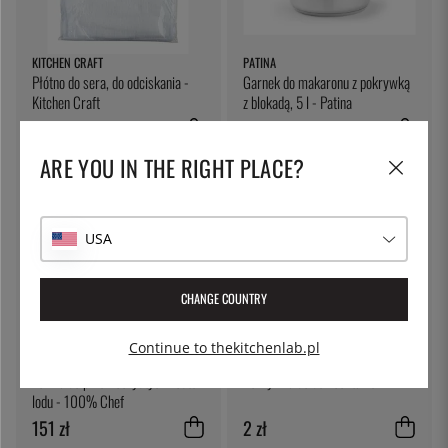
KITCHEN CRAFT
PATINA
Płótno do sera, do odciskania -
Garnek do makaronu z pokrywką
Kitchen Craft
z blokadą, 5 l - Patina
30 zł
227 zł
ARE YOU IN THE RIGHT PLACE?
USA
CHANGE COUNTRY
Continue to thekitchenlab.pl
100% CHEF
THE KITCHEN LAB
Forma do przezroczystych kostek
Pokrywka do deli container
lodu - 100% Chef
151 zł
2 zł