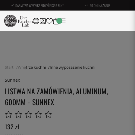
DARMOWA WYSYŁKA POWYŻEJ 399 PLN*
30 DNI NA ZAKUP
Start
Wnętrze kuchni
Inne wyposażenie kuchni
Sunnex
LISTWA NA ZAMÓWIENIA, ALUMINUM,
600MM - SUNNEX
132
zł