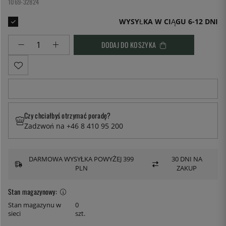
1069-32824
WYSYŁKA W CIĄGU 6-12 DNI
DODAJ DO KOSZYKA
Czy chciałbyś otrzymać poradę?
Zadzwoń na +46 8 410 95 200
DARMOWA WYSYŁKA POWYŻEJ 399
30 DNI NA
PLN
ZAKUP
Stan magazynowy:
Stan magazynu w
0
sieci
szt.