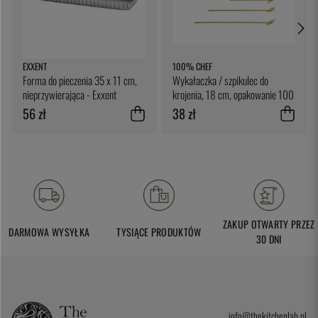
EXXENT
100% CHEF
Forma do pieczenia 35 x 11 cm,
Wykałaczka / szpikulec do
nieprzywierająca - Exxent
krojenia, 18 cm, opakowanie 100
sztuk - 100% Chef
56 zł
38 zł
ZAKUP OTWARTY PRZEZ
DARMOWA WYSYŁKA
TYSIĄCE PRODUKTÓW
30 DNI
info@thekitchenlab.pl