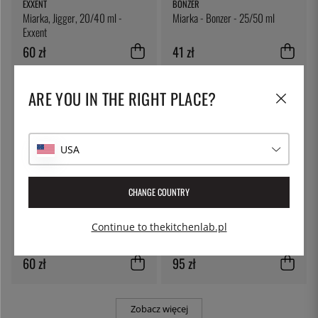
EXXENT
BONZER
Miarka, Jigger, 20/40 ml -
Miarka - Bonzer - 25/50 ml
Exxent
60 zł
41 zł
ARE YOU IN THE RIGHT PLACE?
USA
CHANGE COUNTRY
EXXENT
ALESSI
Continue to thekitchenlab.pl
Łyżka barmańska z mieszadłem -
Szczypce do lodu - Alessi
Exxent
60 zł
95 zł
Zobacz więcej