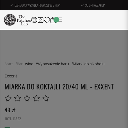
DARMOWA WYSYŁKA POWYŻEJ 399 PLN*
30 DNI NA ZAKUP
Start
Bar i wino
Wyposażenie baru
Miarki do alkoholu
Exxent
MIARKA DO KOKTAJLI 20/40 ML - EXXENT
49
zł
1071-11322