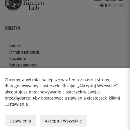
+46 8 410 95 200
BIULETYN
Cookies
Formularz reklamacji
Prywatność
Karta podarunkowa
Zasady i Warunki
Chcemy, abyś miał najlepsze wrażenia z naszej strony,
dlatego używamy ciasteczek. Klikając „Akceptuj Wszystkie”,
akceptujesz przechowywanie ciasteczek w swojej
2026 KitchenLab AB
przeglądarce. Aby dostosować ustawienia ciasteczek, kliknij
„Ustawienia”.
Ustawienia
Akceptuj Wszystkie