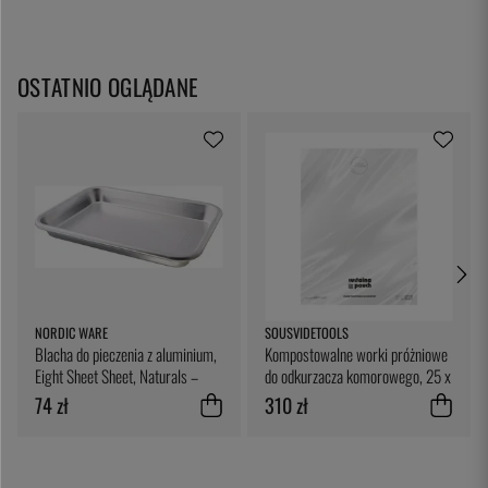
OSTATNIO OGLĄDANE
NORDIC WARE
SOUSVIDETOOLS
Blacha do pieczenia z aluminium,
Kompostowalne worki próżniowe
Eight Sheet Sheet, Naturals –
do odkurzacza komorowego, 25 x
Nordic Ware
25 cm, opakowanie 200 sztuk -
74 zł
310 zł
SousVideTools