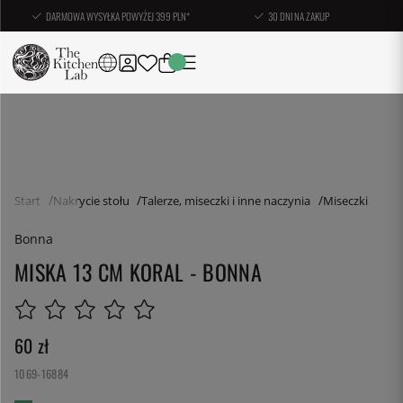
DARMOWA WYSYŁKA POWYŻEJ 399 PLN*
30 DNI NA ZAKUP
Start
Nakrycie stołu
Talerze, miseczki i inne naczynia
Miseczki
Bonna
MISKA 13 CM KORAL - BONNA
60
zł
1069-16884