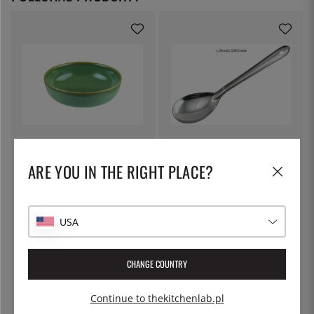
BONNA
ÖSTLIN
Miska Hygge 14 cm, Sage -
Łyżka do serwowania
ARE YOU IN THE RIGHT PLACE?
Bonna
45 zł
28 zł
USA
CHANGE COUNTRY
Continue to thekitchenlab.pl