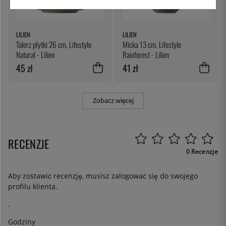
LILIEN
LILIEN
Talerz płytki 26 cm, Lifestyle
Miska 13 cm, Lifestyle
Natural - Lilien
Rainforest - Lilien
45 zł
41 zł
Zobacz więcej
RECENZJE
0 Recenzje
Aby zostawić recenzję, musisz
zalogować się
do swojego
profilu klienta.
.
Godziny