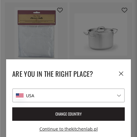
KITCHEN CRAFT
PATINA
Płótno do sera, do odciskania -
Garnek do makaronu z pokrywką
ARE YOU IN THE RIGHT PLACE?
Kitchen Craft
z blokadą, 5 l - Patina
30 zł
227 zł
USA
CHANGE COUNTRY
Continue to thekitchenlab.pl