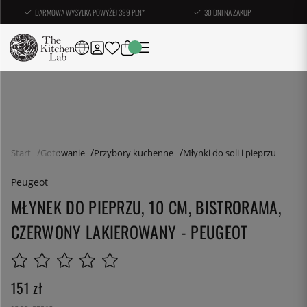
DARMOWA WYSYŁKA POWYŻEJ 399 PLN*
30 DNI NA ZAKUP
Start
Gotowanie
Przybory kuchenne
Młynki do soli i pieprzu
Peugeot
MŁYNEK DO PIEPRZU, 10 CM, BISTRORAMA,
CZERWONY LAKIEROWANY - PEUGEOT
151
zł