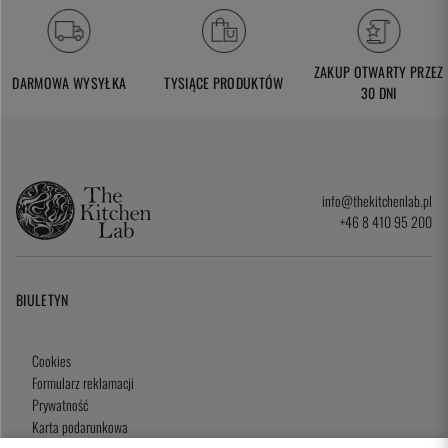
ZAKUP OTWARTY PRZEZ
DARMOWA WYSYŁKA
TYSIĄCE PRODUKTÓW
30 DNI
info@thekitchenlab.pl
+46 8 410 95 200
BIULETYN
Cookies
Formularz reklamacji
Prywatność
Karta podarunkowa