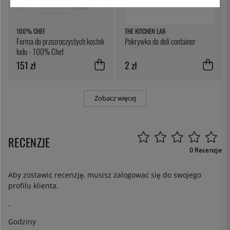
100% CHEF
THE KITCHEN LAB
Forma do przezroczystych kostek
Pokrywka do deli container
lodu - 100% Chef
151 zł
2 zł
Zobacz więcej
RECENZJE
0 Recenzje
Aby zostawić recenzję, musisz
zalogować się
do swojego
profilu klienta.
.
Godziny