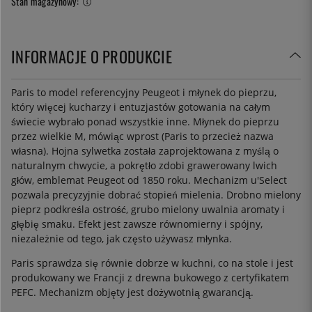
Stan magazynowy:
INFORMACJE O PRODUKCIE
Paris to model referencyjny Peugeot i młynek do pieprzu,
który więcej kucharzy i entuzjastów gotowania na całym
świecie wybrało ponad wszystkie inne. Młynek do pieprzu
przez wielkie M, mówiąc wprost (Paris to przecież nazwa
własna). Hojna sylwetka została zaprojektowana z myślą o
naturalnym chwycie, a pokrętło zdobi grawerowany lwich
głów, emblemat Peugeot od 1850 roku. Mechanizm u'Select
pozwala precyzyjnie dobrać stopień mielenia. Drobno mielony
pieprz podkreśla ostrość, grubo mielony uwalnia aromaty i
głębię smaku. Efekt jest zawsze równomierny i spójny,
niezależnie od tego, jak często używasz młynka.
Paris sprawdza się równie dobrze w kuchni, co na stole i jest
produkowany we Francji z drewna bukowego z certyfikatem
PEFC. Mechanizm objęty jest dożywotnią gwarancją.