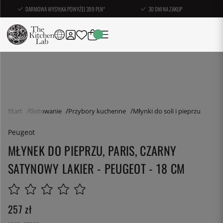
DARMOWA WYSYŁKA POWYŻEJ 399 PLN*
30 DNI NA ZAKUP
Start
Gotowanie
Przybory kuchenne
Młynki do soli i pieprzu
Peugeot
MŁYNEK DO PIEPRZU, PARIS, CZARNY
SATYNOWY LAKIER - PEUGEOT - 18 CM
257
zł