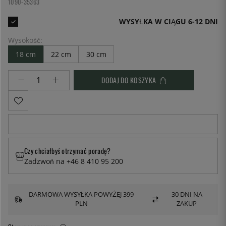
1090-35363
WYSYŁKA W CIĄGU 6-12 DNI
Wysokość:
18 cm
22 cm
30 cm
DODAJ DO KOSZYKA
Czy chciałbyś otrzymać poradę?
Zadzwoń na +46 8 410 95 200
DARMOWA WYSYŁKA POWYŻEJ 399
30 DNI NA
PLN
ZAKUP