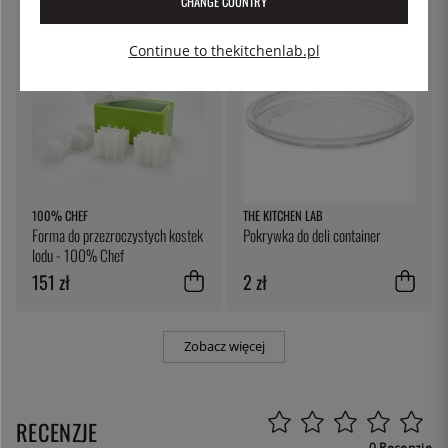
CHANGE COUNTRY
Continue to thekitchenlab.pl
100% CHEF
THE KITCHEN LAB
Forma do przezroczystych kostek
Pokrywka do deli container
lodu - 100% Chef
151 zł
2 zł
Zobacz więcej
RECENZJE
0 Recenzje