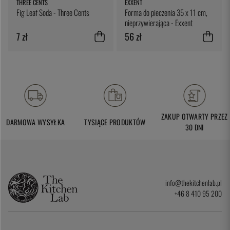
THREE CENTS
EXXENT
Fig Leaf Soda - Three Cents
Forma do pieczenia 35 x 11 cm,
nieprzywierająca - Exxent
7 zł
56 zł
ZAKUP OTWARTY PRZEZ
DARMOWA WYSYŁKA
TYSIĄCE PRODUKTÓW
30 DNI
info@thekitchenlab.pl
+46 8 410 95 200