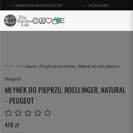
DARMOWA WYSYŁKA POWYŻEJ 399 PLN*
30 DNI NA ZAKUP
Start
Gotowanie
Przybory kuchenne
Młynki do soli i pieprzu
Peugeot
MŁYNEK DO PIEPRZU, ROELLINGER, NATURAL
- PEUGEOT
416
zł