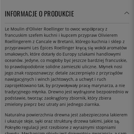
INFORMACJE O PRODUKCIE
Le Moulin d'Olivier Roellinger to owoc współpracy z
francuskim szefem kuchni i kupcem przypraw Olivierem
Roellingerem z Cancale w Bretanii, którego kuchnia i sklep z
przyprawami Les Épices Roellinger kręcą się wokół aromatów
smakowych, które dotarły do Europy szlakami handlowymi
oceanów. Jedyne, co mogłoby być jeszcze bardziej francuskie,
to prawdopodobnie solidne zamieszki uliczne. Młynek nosi
jego znak rozpoznawczy: detale zaczerpnięto z przyrządów
nawigacyjnych i winch jachtowych, a uchwyt i ruch
zaprojektowano tak, by przywoływały pracę marynarza, a nie
tradycyjnego młynka. Drewno jest wydrążone bezpośrednio w
podstawie, tworząc zaokrąglony zbiornik, który zbiera
zmielony pieprz bez utraty ani jednego ziarnka.
Naturalna powierzchnia drewna jest zabezpieczona lakierem
i ukazuje słoje, sęki oraz strukturę drzewa takimi, jakie są.
Pokrętło regulacji jest rzeźbione z wyraźnymi stopniami
chwytu. Mechanizm objęty jest dożywotnią gwarancją, a sam