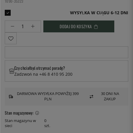
1090-35323
WYSYŁKA W CIĄGU 6-12 DNI
DODAJ DO KOSZYKA
Czy chciałbyś otrzymać poradę?
Zadzwoń na +46 8 410 95 200
DARMOWA WYSYŁKA POWYŻEJ 399
30 DNI NA
PLN
ZAKUP
Stan magazynowy:
Stan magazynu w
0
sieci
szt.