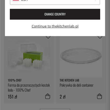
KITCHEN CRAFT
PATINA
Płótno do sera, do odciskania -
Garnek do makaronu z pokrywką
CHANGE COUNTRY
Kitchen Craft
z blokadą, 5 l - Patina
30 zł
227 zł
Continue to thekitchenlab.pl
100% CHEF
THE KITCHEN LAB
Forma do przezroczystych kostek
Pokrywka do deli container
lodu - 100% Chef
151 zł
2 zł