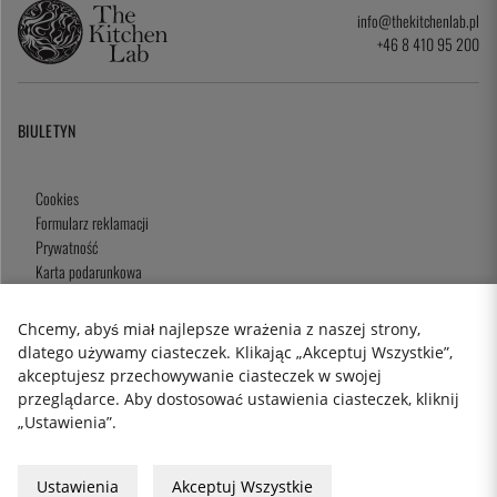
info@thekitchenlab.pl
+46 8 410 95 200
BIULETYN
Cookies
Formularz reklamacji
Prywatność
Karta podarunkowa
Zasady i Warunki
Chcemy, abyś miał najlepsze wrażenia z naszej strony,
dlatego używamy ciasteczek. Klikając „Akceptuj Wszystkie”,
akceptujesz przechowywanie ciasteczek w swojej
2026 KitchenLab AB
przeglądarce. Aby dostosować ustawienia ciasteczek, kliknij
„Ustawienia”.
Ustawienia
Akceptuj Wszystkie