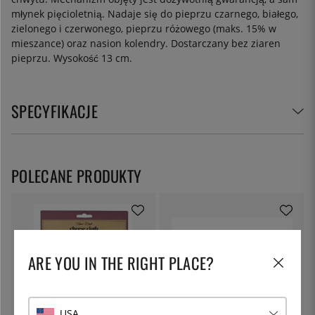
młynek pięcioletnią. Nadaje się do pieprzu czarnego, białego,
zielonego i czerwonego, pieprzu różowego (maks. 15% w
mieszance) oraz nasion kolendry. Dostarczany bez ziaren
pieprzu. Wysokość 13 cm.
SPECYFIKACJE
POLECANE PRODUKTY
ARE YOU IN THE RIGHT PLACE?
USA