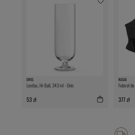
ONIS
KASAI
Levitas, Hi-Ball, 343 ml - Onis
Futerał do
53 zł
377 zł