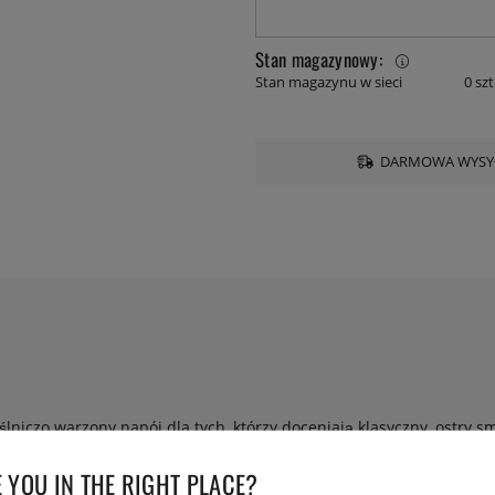
Stan magazynowy:
Stan magazynu w sieci
0 szt
DARMOWA WYSYŁ
lniczo warzony napój dla tych, którzy doceniają klasyczny, ostry
ez trzy dni, ta lemoniada dostarcza orzeźwiająco żywego smaku.
 YOU IN THE RIGHT PLACE?