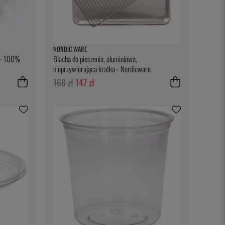
NORDIC WARE
u - 100%
Blacha do pieczenia, aluminiowa,
nieprzywierająca kratka - Nordicware
168 zł
147 zł