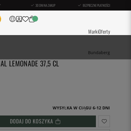
*
30 DNI NA ZAKUP
BEZPIECZNE PŁATNOŚCI
Marki
Oferty
Bundaberg
AL LEMONADE 37,5 CL
WYSYŁKA W CIĄGU 6-12 DNI
DODAJ DO KOSZYKA