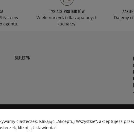
KA
TYSIĄCE PRODUKTÓW
ZAKUP
PLN, a my
Wiele narzędzi dla zapalonych
Dajemy ci
o agenta.
kucharzy.
BIULETYN
używamy ciasteczek. Klikając „Akceptuj Wszystkie”, akceptujesz pr
teczek, kliknij „Ustawienia”.