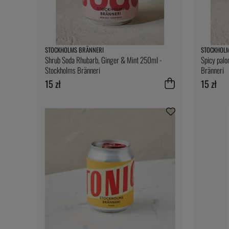
STOCKHOLMS BRÄNNERI
STOCKHOLM
Shrub Soda Rhubarb, Ginger & Mint 250ml -
Spicy pal
Stockholms Bränneri
Bränneri
15 zł
15 zł