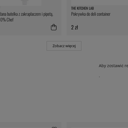
F
THE KITCHEN LAB
lana butelka z zakraplaczem i pipetą,
Pokrywka do deli container
00% Chef
2 zł
Zobacz więcej
Aby zostawić r
.