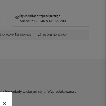
Czy chciałbyś otrzymać poradę?
.
Zadzwoń na +46 8 410 95 200
KA POWYŻEJ 399 PLN
30 DNI NA ZAKUP
 smak lemoniady w starym stylu. Wyprodukowana z