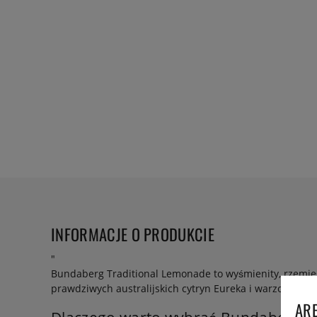
INFORMACJE O PRODUKCIE
"
Bundaberg Traditional Lemonade to wyśmienity, rzemieś
prawdziwych australijskich cytryn Eureka i warzona prz
ARE