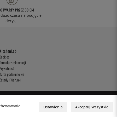
 OTWARTY PRZEZ 30 DNI
 dużo czasu na podjęcie
decyzji.
KitchenLab
Cookies
Formularz reklamacji
Prywatność
Karta podarunkowa
Zasady i Warunki
zechowywanie
Ustawienia
Akceptuj Wszystkie