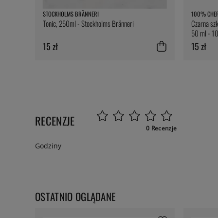
STOCKHOLMS BRÄNNERI
100% CHE
Tonic, 250ml - Stockholms Bränneri
Czarna szk
50 ml - 1
15 zł
15 zł
RECENZJE
0 Recenzje
Godziny
OSTATNIO OGLĄDANE