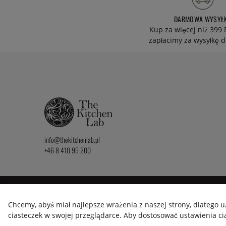
DARMOWA WYSYŁ
Kup za więcej niż 399 
zapłacimy za wysyłkę d
info@thekitchenlab.pl
+46 8 410 95 200
2026 KitchenLab AB
Chcemy, abyś miał najlepsze wrażenia z naszej strony, dlatego 
ciasteczek w swojej przeglądarce. Aby dostosować ustawienia cias