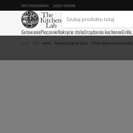
KARTA PODARUNKOWA
ZASADY I WARUNKI
Gotowanie
Pieczenie
Nakrycie stołu
Urządzenia kuchenne
Grille
Start
Bar i wino
Wyposażenie baru
Inne wyposażenie bar