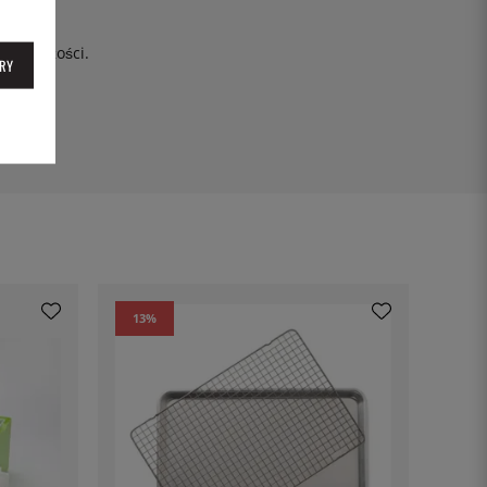
n świeżości.
RY
13
%