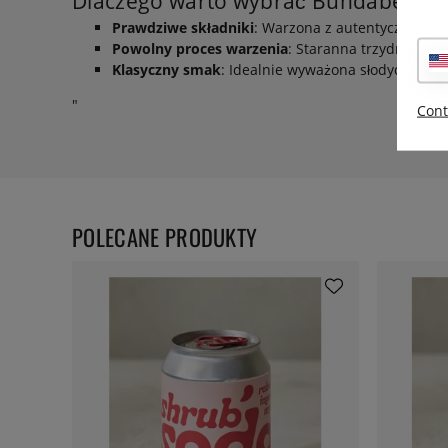
Dlaczego warto wybrać Bundaberg T
Prawdziwe składniki
: Warzona z autentycznych au
Powolny proces warzenia
: Staranna trzydniowa m
Klasyczny smak
: Idealnie wyważona słodycz i kw
"
Cont
POLECANE PRODUKTY