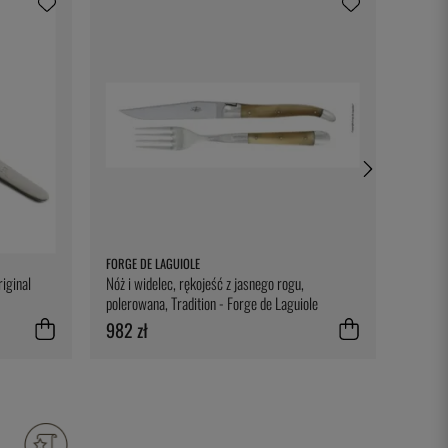
FORGE DE LAGUIOLE
FORGE 
iginal
Nóż i widelec, rękojeść z jasnego rogu,
Skórza
polerowana, Tradition - Forge de Laguiole
Forge d
982 zł
112 zł