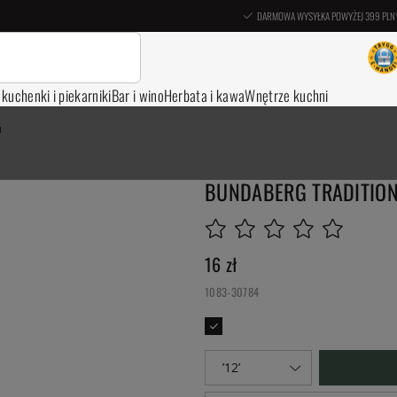
DARMOWA WYSYŁKA POWYŻEJ 399 PLN
, kuchenki i piekarniki
Bar i wino
Herbata i kawa
Wnętrze kuchni
u
BUNDABERG TRADITION
16
zł
1083-30784