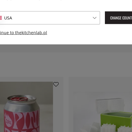
raditional Lemonade?
stralijskich cytryn Eureka, które dają prawdziwy, cytrusowy cios.
etoda warzenia wzmacnia smak i gwarantuje, że każdy łyk jest pełe
CHANGE COUNT
USA
asowość dla nostalgicznych doznań lemoniadowych.
inue to thekitchenlab.pl