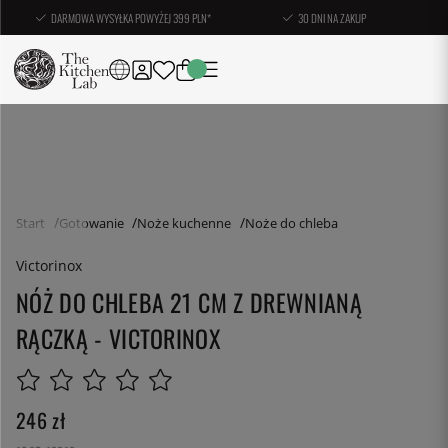
DARMOWA WYSYŁKA POWYŻEJ 399 PLN*
30 DNI NA ZAKUP
Start
Gotowanie
Noże kuchenne
Noże do chleba
Victorinox
NÓŻ DO CHLEBA 21 CM Z DREWNIANĄ
RĄCZKĄ - VICTORINOX
246
zł