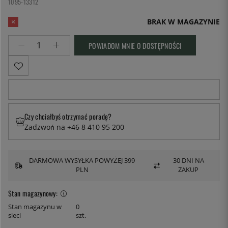
1095-13312
BRAK W MAGAZYNIE
POWIADOM MNIE O DOSTĘPNOŚCI
Czy chciałbyś otrzymać poradę?
Zadzwoń na +46 8 410 95 200
DARMOWA WYSYŁKA POWYŻEJ 399
30 DNI NA
PLN
ZAKUP
Stan magazynowy:
Stan magazynu w
0
sieci
szt.