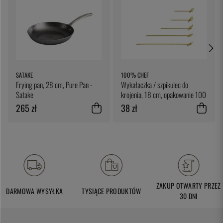
SATAKE
100% CHEF
Frying pan, 28 cm, Pure Pan -
Wykałaczka / szpikulec do
Satake
krojenia, 18 cm, opakowanie 100
sztuk - 100% Chef
265 zł
38 zł
ZAKUP OTWARTY PRZEZ
DARMOWA WYSYŁKA
TYSIĄCE PRODUKTÓW
30 DNI