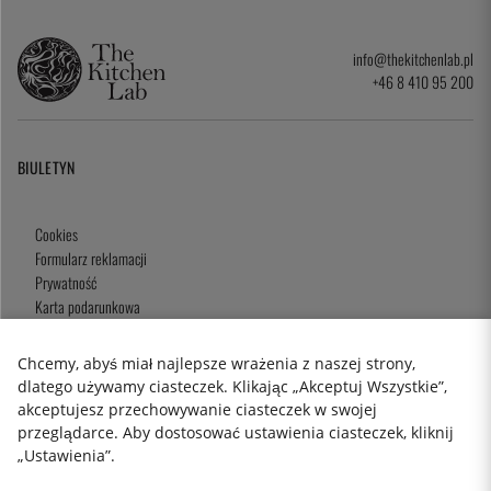
info@thekitchenlab.pl
+46 8 410 95 200
BIULETYN
Cookies
Formularz reklamacji
Prywatność
Karta podarunkowa
Zasady i Warunki
Chcemy, abyś miał najlepsze wrażenia z naszej strony,
dlatego używamy ciasteczek. Klikając „Akceptuj Wszystkie”,
akceptujesz przechowywanie ciasteczek w swojej
2026 KitchenLab AB
przeglądarce. Aby dostosować ustawienia ciasteczek, kliknij
„Ustawienia”.