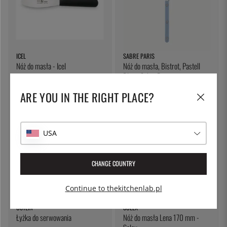
ICEL
SABRE PARIS
Nóż do masła - Icel
Nóż do masła, Bistrot, Pastell
Blue - Sabre Paris
45 zł
45 zł
ARE YOU IN THE RIGHT PLACE?
USA
CHANGE COUNTRY
Continue to thekitchenlab.pl
ÖSTLIN
SOLEX
Łyżka do serwowania
Nóż do masła Lena 170 mm -