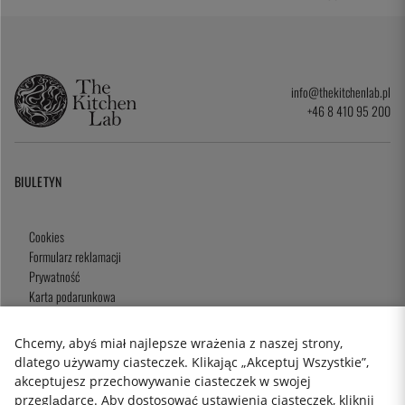
info@thekitchenlab.pl
+46 8 410 95 200
BIULETYN
Cookies
Formularz reklamacji
Prywatność
Karta podarunkowa
Zasady i Warunki
Chcemy, abyś miał najlepsze wrażenia z naszej strony,
dlatego używamy ciasteczek. Klikając „Akceptuj Wszystkie”,
akceptujesz przechowywanie ciasteczek w swojej
2026 KitchenLab AB
przeglądarce. Aby dostosować ustawienia ciasteczek, kliknij