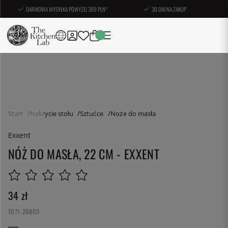
DARMOWA WYSYŁKA POWYŻEJ 399 PLN*
30 DNI NA ZAKUP
Start
Nakrycie stołu
Sztućce
Noże do masła
Exxent
NÓŻ DO MASŁA, 22 CM - EXXENT
34
zł
1071-20803