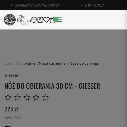
DARMOWA WYSYŁKA POWYŻEJ 399 PLN*
30 DNI NA ZAKUP
Start
Gotowanie
Noże kuchenne
Noże do carvingu
Giesser
NÓŻ DO OBIERANIA 30 CM - GIESSER
225
zł
1095-17651