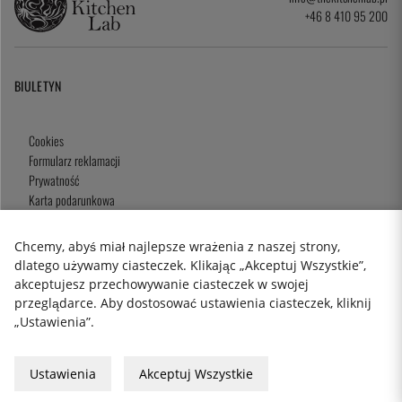
+46 8 410 95 200
BIULETYN
Cookies
Formularz reklamacji
Prywatność
Karta podarunkowa
Zasady i Warunki
Chcemy, abyś miał najlepsze wrażenia z naszej strony,
dlatego używamy ciasteczek. Klikając „Akceptuj Wszystkie”,
akceptujesz przechowywanie ciasteczek w swojej
2026 KitchenLab AB
przeglądarce. Aby dostosować ustawienia ciasteczek, kliknij
„Ustawienia”.
Ustawienia
Akceptuj Wszystkie