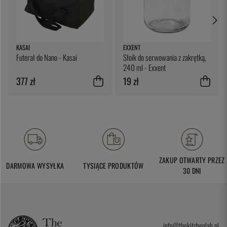
KASAI
EXXENT
Futerał do Nano - Kasai
Słoik do serwowania z zakrętką,
240 ml - Exxent
377 zł
19 zł
ZAKUP OTWARTY PRZEZ
DARMOWA WYSYŁKA
TYSIĄCE PRODUKTÓW
30 DNI
info@thekitchenlab.pl