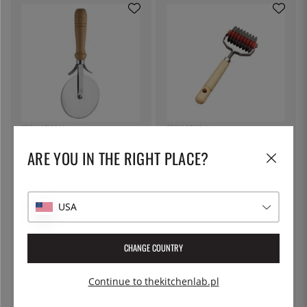
EPPICOTISPAI
EPPICOTISPAI
Nóż do pizzy - Eppicotispai
Krajalnica do makaronu
ARE YOU IN THE RIGHT PLACE?
tagliatelle - Eppicotispai
94 zł
94 zł
USA
CHANGE COUNTRY
Continue to thekitchenlab.pl