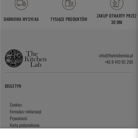
ZAKUP OTWARTY PRZEZ
DARMOWA WYSYŁKA
TYSIĄCE PRODUKTÓW
30 DNI
info@thekitchenlab.pl
+46 8 410 95 200
BIULETYN
Cookies
Formularz reklamacji
Prywatność
Karta podarunkowa
Zasady i Warunki