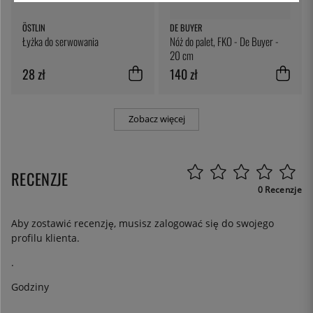
ÖSTLIN
DE BUYER
Łyżka do serwowania
Nóż do palet, FKO - De Buyer -
20 cm
28 zł
140 zł
Zobacz więcej
RECENZJE
0 Recenzje
Aby zostawić recenzję, musisz
zalogować się
do swojego
profilu klienta.
.
Godziny