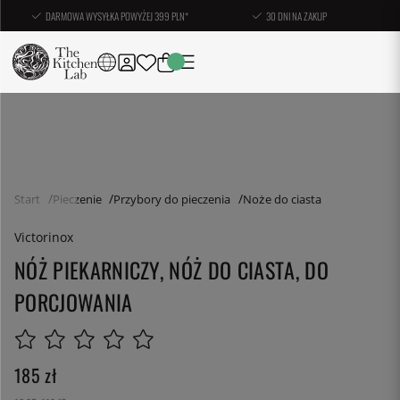
DARMOWA WYSYŁKA POWYŻEJ 399 PLN*
30 DNI NA ZAKUP
Start
Pieczenie
Przybory do pieczenia
Noże do ciasta
Victorinox
NÓŻ PIEKARNICZY, NÓŻ DO CIASTA, DO
PORCJOWANIA
185
zł