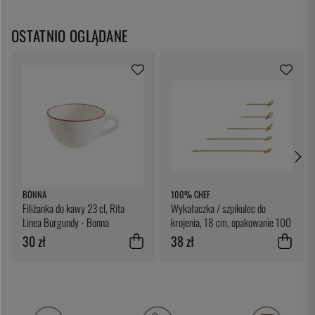
OSTATNIO OGLĄDANE
BONNA
100% CHEF
Filiżanka do kawy 23 cl, Rita
Wykałaczka / szpikulec do
Linea Burgundy - Bonna
krojenia, 18 cm, opakowanie 100
sztuk - 100% Chef
30 zł
38 zł