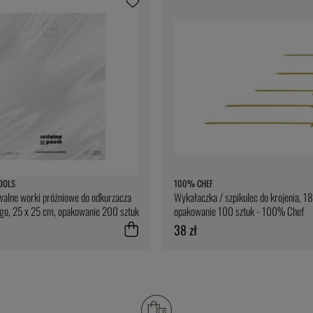
OOLS
100% CHEF
alne worki próżniowe do odkurzacza
Wykałaczka / szpikulec do krojenia, 1
o, 25 x 25 cm, opakowanie 200 sztuk
opakowanie 100 sztuk - 100% Chef
Tools
38 zł