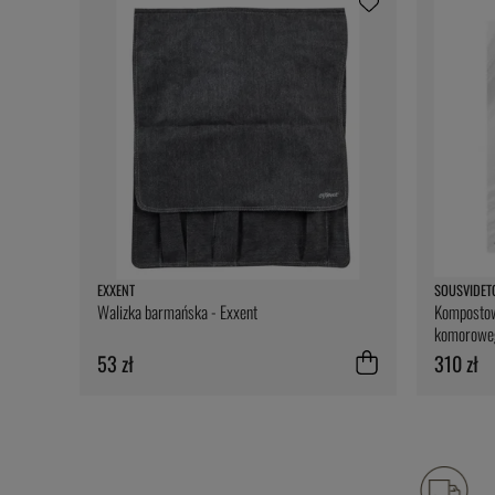
EXXENT
SOUSVIDET
Walizka barmańska - Exxent
Kompostow
komoroweg
- SousVide
53 zł
310 zł