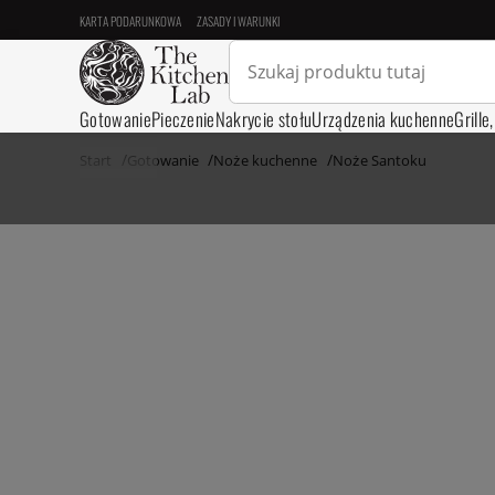
KARTA PODARUNKOWA
ZASADY I WARUNKI
Gotowanie
Pieczenie
Nakrycie stołu
Urządzenia kuchenne
Grille
Start
Gotowanie
Noże kuchenne
Noże Santoku