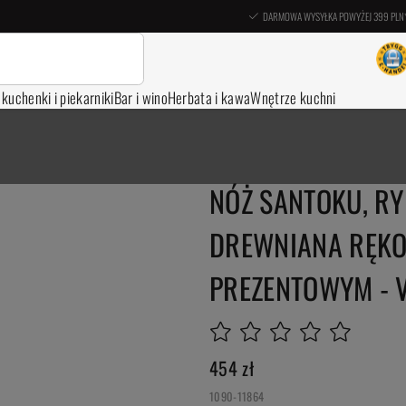
DARMOWA WYSYŁKA POWYŻEJ 399 PLN
, kuchenki i piekarniki
Bar i wino
Herbata i kawa
Wnętrze kuchni
NÓŻ SANTOKU, RY
DREWNIANA RĘKO
PREZENTOWYM - 
454
zł
1090-11864