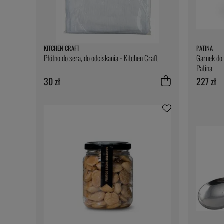
KITCHEN CRAFT
PATINA
Płótno do sera, do odciskania - Kitchen Craft
Garnek do 
Patina
30 zł
227 zł