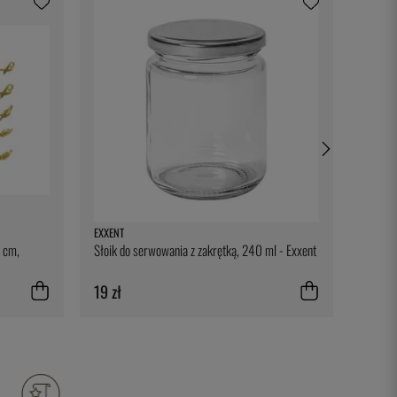
EXXENT
DURALE
8 cm,
Słoik do serwowania z zakrętką, 240 ml - Exxent
Kubek 2
19 zł
15 zł