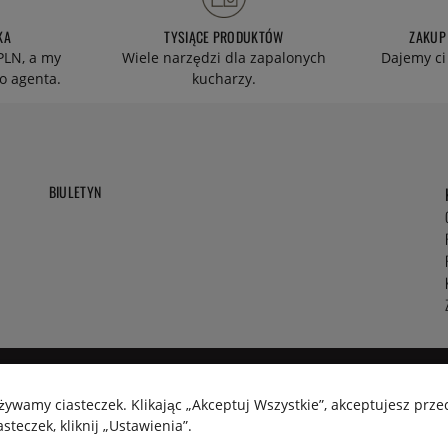
KA
TYSIĄCE PRODUKTÓW
ZAKUP
PLN, a my
Wiele narzędzi dla zapalonych
Dajemy ci
o agenta.
kucharzy.
BIULETYN
używamy ciasteczek. Klikając „Akceptuj Wszystkie”, akceptujesz pr
teczek, kliknij „Ustawienia”.