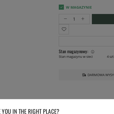
Stan magazynowy:
Stan magazynu w sieci
4 szt
DARMOWA WYSYŁ
 YOU IN THE RIGHT PLACE?