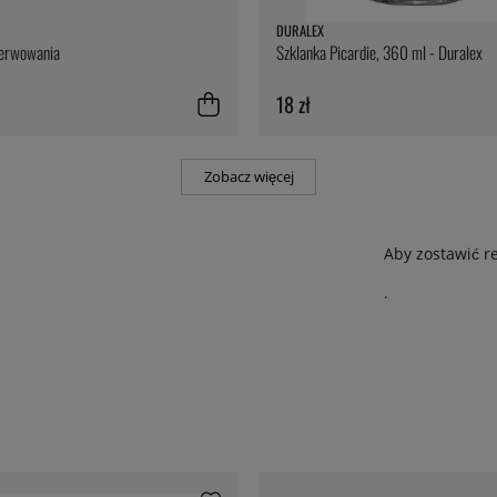
DURALEX
serwowania
Szklanka Picardie, 360 ml - Duralex
18 zł
Zobacz więcej
Aby zostawić r
.