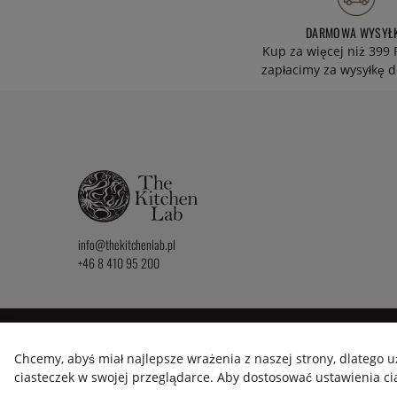
DARMOWA WYSYŁ
Kup za więcej niż 399 
zapłacimy za wysyłkę d
info@thekitchenlab.pl
+46 8 410 95 200
2026 KitchenLab AB
Chcemy, abyś miał najlepsze wrażenia z naszej strony, dlatego 
ciasteczek w swojej przeglądarce. Aby dostosować ustawienia cias