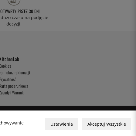
 OTWARTY PRZEZ 30 DNI
 dużo czasu na podjęcie
decyzji.
KitchenLab
Cookies
Formularz reklamacji
Prywatność
Karta podarunkowa
Zasady i Warunki
zechowywanie
Ustawienia
Akceptuj Wszystkie