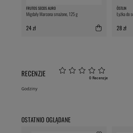
FRUTOS SECOS AURO
ÖSTLIN
Migdały Marcona smażone, 125 g
Łyżka do 
24 zł
28 zł
RECENZJE
0 Recenzje
Godziny
OSTATNIO OGLĄDANE