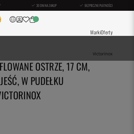
*
30 DNI NA ZAKUP
BEZPIECZNE PŁATNOŚCI
Marki
Oferty
Victorinox
FLOWANE OSTRZE, 17 CM,
JEŚĆ, W PUDEŁKU
VICTORINOX