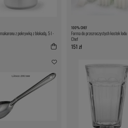
100% CHEF
makaronu z pokrywką z blokadą, 5 l -
Forma do przezroczystych kostek lod
Chef
151 zł