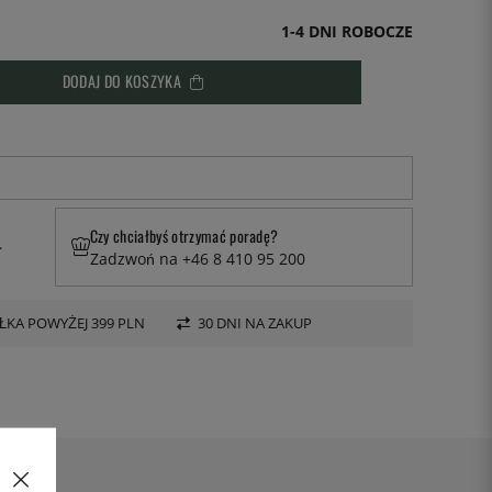
1-4 DNI ROBOCZE
DODAJ DO KOSZYKA
Czy chciałbyś otrzymać poradę?
.
Zadzwoń na +46 8 410 95 200
KA POWYŻEJ 399 PLN
30 DNI NA ZAKUP