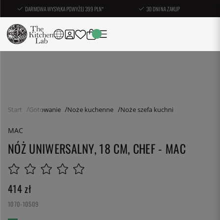
DARMOWA WYSYŁKA POWYŻEJ 399 PLN*
30 DNI NA ZAKUP
Start
Gotowanie
Noże kuchenne
Noże szefa kuchni
MAC
NÓŻ UNIWERSALNY, 18 CM, CHEF - MAC
414
zł
1070-10509