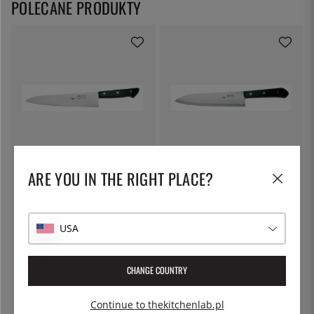
POLECANE PRODUKTY
MAC
MAC
ARE YOU IN THE RIGHT PLACE?
Nóż uniwersalny, 21,5 cm, Chef -
Nóż szefa kuchni, 20 cm, Chef -
Mac
Mac
528 zł
679 zł
USA
CHANGE COUNTRY
Continue to thekitchenlab.pl