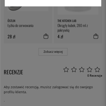
ÖSTLIN
THE KITCHEN LAB
Łyżka do serwowania
Okrągły kubek, 280 ml z
pokrywką
28 zł
4 zł
Zobacz więcej
RECENZJE
0 Recenzje
Aby zostawić recenzję, musisz
zalogować się
do swojego
profilu klienta.
.