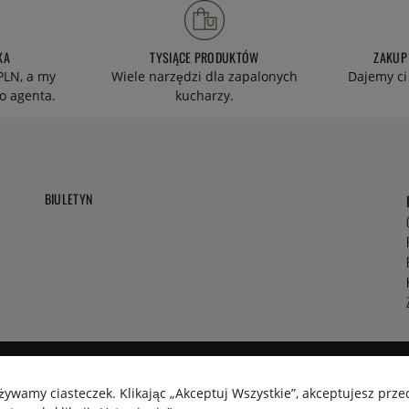
KA
TYSIĄCE PRODUKTÓW
ZAKUP
PLN, a my
Wiele narzędzi dla zapalonych
Dajemy ci
o agenta.
kucharzy.
BIULETYN
używamy ciasteczek. Klikając „Akceptuj Wszystkie”, akceptujesz pr