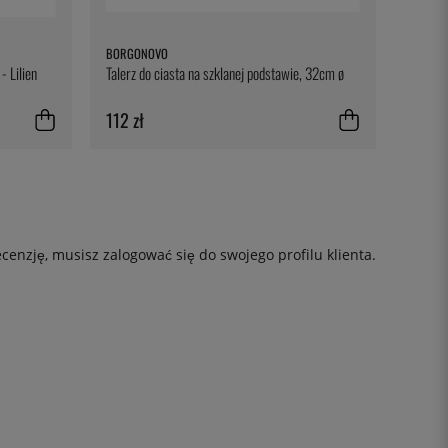
BORGONOVO
- Lilien
Talerz do ciasta na szklanej podstawie, 32cm ø
112 zł
ecenzję, musisz
zalogować się
do swojego profilu klienta.