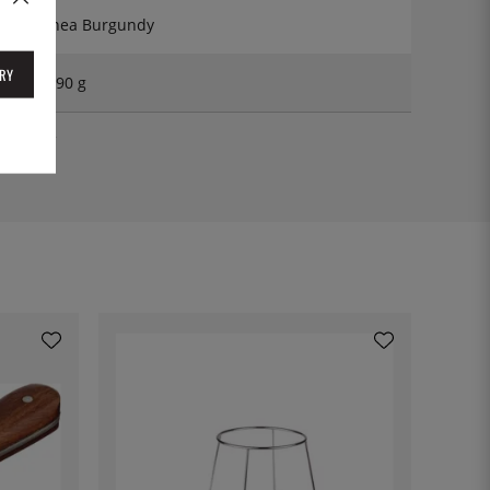
Linea Burgundy
RY
1090 g
OV36OV