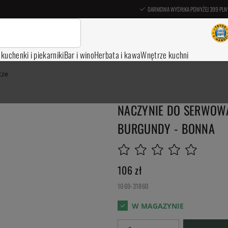
DARMOWA WYSYŁKA POWYŻEJ 399 PLN
, kuchenki i piekarniki
Bar i wino
Herbata i kawa
Wnętrze kuchni
cze
NACZYNIE DO SERWOWA
BURGUNDY - BONNA
106
zł
1069-31860