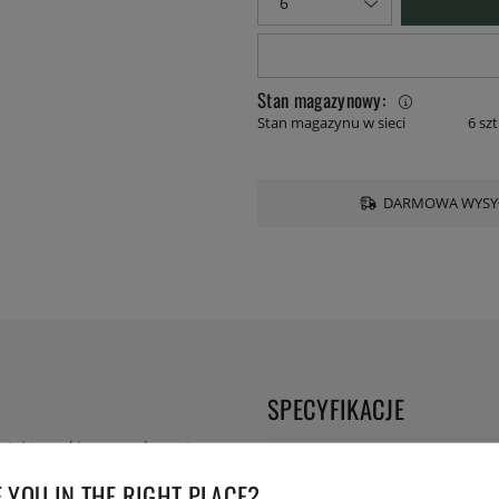
Stan magazynowy:
Stan magazynu w sieci
6 szt
DARMOWA WYSYŁ
SPECYFIKACJE
kości tureckiego producenta
Długość:
z rygorystycznym projektem
 YOU IN THE RIGHT PLACE?
a do serwowania i filiżanki do