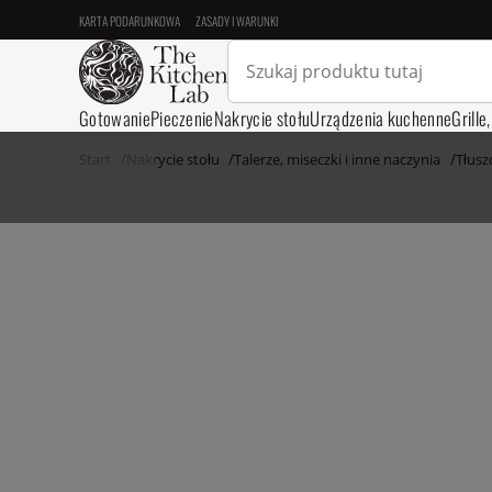
KARTA PODARUNKOWA
ZASADY I WARUNKI
Gotowanie
Pieczenie
Nakrycie stołu
Urządzenia kuchenne
Grille
Start
Nakrycie stołu
Talerze, miseczki i inne naczynia
Tłusz