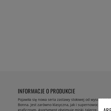
INFORMACJE O PRODUKCIE
Pojawiła się nowa seria zastawy stołowej od wysokiej ja
Bonna. Jest zarówno klasyczna, jak i supernowoczesna, 
ARE
graficznym. Asortyment obejmuje miski, talerze, naczyni