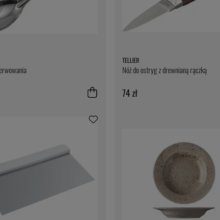
TELLIER
serwowania
Nóż do ostryg z drewnianą rączką
74 zł