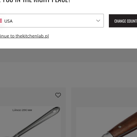
bla, zarówno modnego i
Seria:
CHANGE COUNT
USA
Waga:
inue to thekitchenlab.pl
Numer artykułu Lev:
LNEBDM