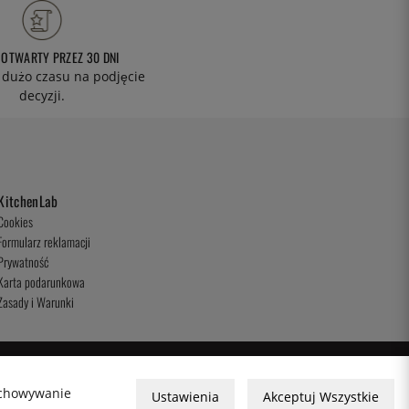
 OTWARTY PRZEZ 30 DNI
 dużo czasu na podjęcie
decyzji.
KitchenLab
Cookies
Formularz reklamacji
Prywatność
Karta podarunkowa
Zasady i Warunki
zechowywanie
Ustawienia
Akceptuj Wszystkie