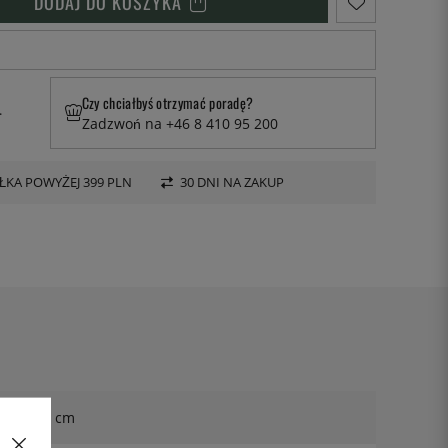
DODAJ DO KOSZYKA
Czy chciałbyś otrzymać poradę?
.
Zadzwoń na +46 8 410 95 200
KA POWYŻEJ 399 PLN
30 DNI NA ZAKUP
36 cm