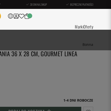
*
30 DNI NA ZAKUP
BEZPIECZNE PŁATNOŚCI
Marki
Oferty
Bonna
NIA 36 X 28 CM, GOURMET LINEA
1-4 DNI ROBOCZE