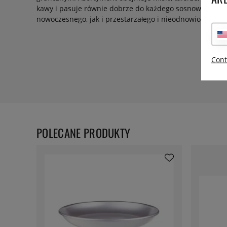
kawy i pasuje równie dobrze do każdego sosnowego me
nowoczesnego, jak i przestarzałego i nieodnowionego!
Cont
POLECANE PRODUKTY