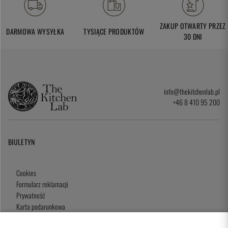
ZAKUP OTWARTY PRZEZ
DARMOWA WYSYŁKA
TYSIĄCE PRODUKTÓW
30 DNI
info@thekitchenlab.pl
+46 8 410 95 200
BIULETYN
Cookies
Formularz reklamacji
Prywatność
Karta podarunkowa
Zasady i Warunki