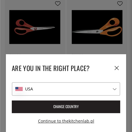
FISKARS
FISKARS
Nożyce kuchenne dla osób
Nożyce kuchenne 24 cm,
ARE YOU IN THE RIGHT PLACE?
leworęcznych 21 cm,
ergonomiczne uchwyty - Fiskars
ergonomiczne uchwyty
151 zł
219 zł
USA
CHANGE COUNTRY
Continue to thekitchenlab.pl