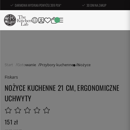
DARMOWA WYSYŁKA POWYŻEJ 399 PLN*
30 DNI NA ZAKUP
Start
Gotowanie
Przybory kuchenne
Nożyce
Fiskars
NOŻYCE KUCHENNE 21 CM, ERGONOMICZNE
UCHWYTY
151
zł