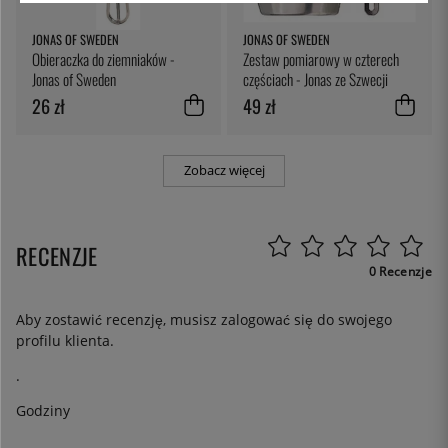
JONAS OF SWEDEN
JONAS OF SWEDEN
Obieraczka do ziemniaków -
Zestaw pomiarowy w czterech
Jonas of Sweden
częściach - Jonas ze Szwecji
26 zł
49 zł
Zobacz więcej
RECENZJE
0 Recenzje
Aby zostawić recenzję, musisz
zalogować się
do swojego
profilu klienta.
.
Godziny