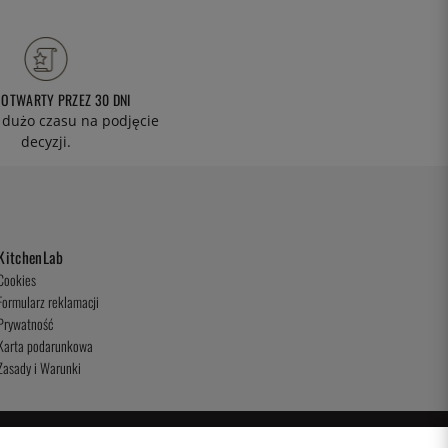
 OTWARTY PRZEZ 30 DNI
 dużo czasu na podjęcie
decyzji.
KitchenLab
Cookies
Formularz reklamacji
Prywatność
Karta podarunkowa
Zasady i Warunki