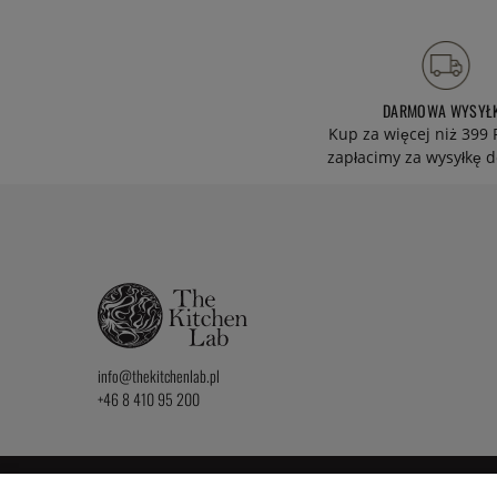
DARMOWA WYSYŁ
Kup za więcej niż 399 
zapłacimy za wysyłkę d
info@thekitchenlab.pl
+46 8 410 95 200