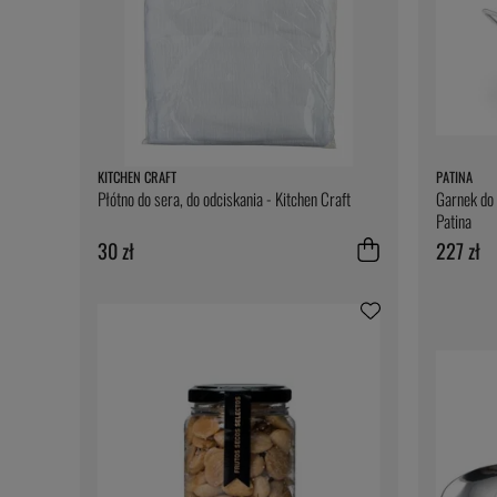
KITCHEN CRAFT
PATINA
Płótno do sera, do odciskania - Kitchen Craft
Garnek do 
Patina
30 zł
227 zł