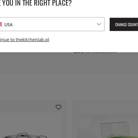
 YOU IN THE RIGHT PLACE?
t przechowywanie mocno
owaniach i uniknięcie
Waga:
ujesz nieco bardziej waniliowe
mniej aromatycznym serom
CHANGE COUNT
USA
Wysokość:
eramiczna podstawa jest
nio na stole, dzięki czemu
inue to thekitchenlab.pl
ecane akcesoria: krajalnica do
Numer artykułu Lev:
0025.112
EAN:
5010853285504