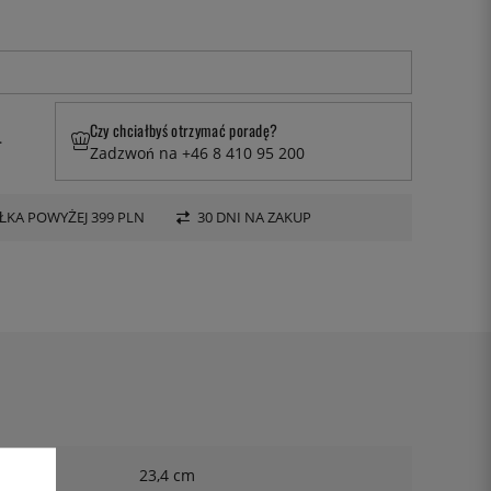
Czy chciałbyś otrzymać poradę?
.
Zadzwoń na +46 8 410 95 200
KA POWYŻEJ 399 PLN
30 DNI NA ZAKUP
23,4 cm