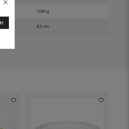
1680 g
RY
8,5 cm