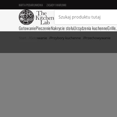
KARTA PODARUNKOWA
ZASADY I WARUNKI
Gotowanie
Pieczenie
Nakrycie stołu
Urządzenia kuchenne
Grille
Start
Gotowanie
Przybory kuchenne
Przechowywanie