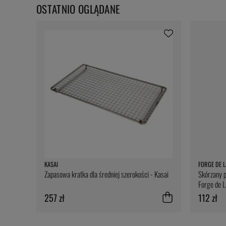
OSTATNIO OGLĄDANE
KASAI
FORGE DE L
Zapasowa kratka dla średniej szerokości - Kasai
Skórzany p
Forge de L
257 zł
112 zł