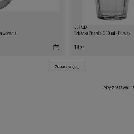
DURALEX
serwowania
Szklanka Picardie, 360 ml - Duralex
18 zł
Zobacz więcej
Aby zostawić r
.