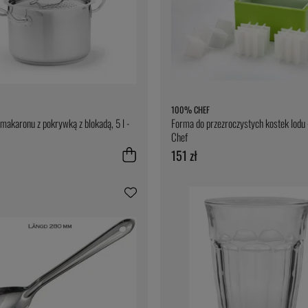
100% CHEF
makaronu z pokrywką z blokadą, 5 l -
Forma do przezroczystych kostek lod
Chef
151 zł