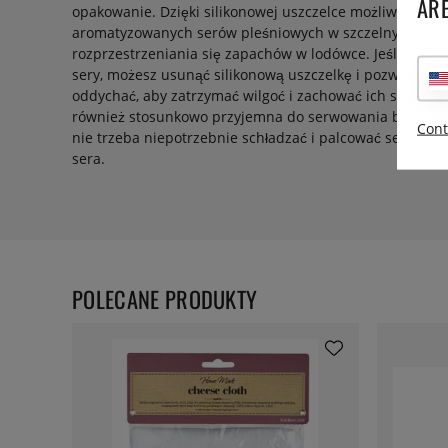
ARE
opakowanie. Dzięki silikonowej uszczelce możliwe jes
aromatyzowanych serów pleśniowych w szczelnych opak
rozprzestrzeniania się zapachów w lodówce. Jeśli prefer
sery, możesz usunąć silikonową uszczelkę i pozwolić 
oddychać, aby zatrzymać wilgoć i zachować ich smak. C
również stosunkowo przyjemna do serwowania bezpośred
Cont
nie trzeba niepotrzebnie schładzać i palcować sera. Zal
sera.
POLECANE PRODUKTY