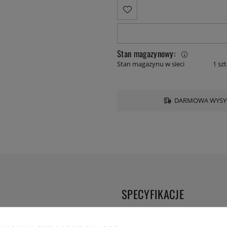
Stan magazynowy:
Stan magazynu w sieci
1 szt
DARMOWA WYSYŁ
SPECYFIKACJE
ję w lodówce, nawet jeśli masz
Długość:
ek, które dublują oryginalne