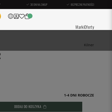
*
30 DNI NA ZAKUP
BEZPIECZNE PŁATNOŚCI
Marki
Oferty
Kilner
R
1-4 DNI ROBOCZE
DODAJ DO KOSZYKA