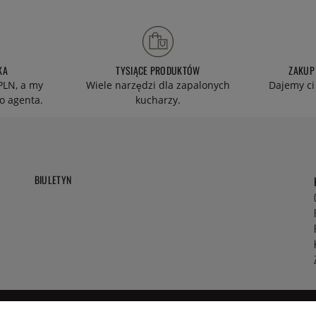
KA
TYSIĄCE PRODUKTÓW
ZAKUP
PLN, a my
Wiele narzędzi dla zapalonych
Dajemy ci
o agenta.
kucharzy.
BIULETYN