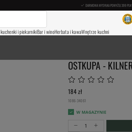
DARMOWA WYSYŁKA POWYŻEJ 399 PLN
, kuchenki i piekarniki
Bar i wino
Herbata i kawa
Wnętrze kuchni
OSTKUPA - KILNE
184
zł
1086-34061