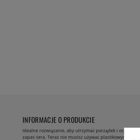
INFORMACJE O PRODUKCIE
Idealne rozwiązanie, aby utrzymać porządek i organizac
zapas sera. Teraz nie musisz używać plastikowych toreb