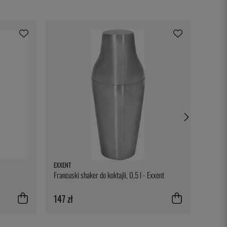
EXXENT
SATAKE
Francuski shaker do koktajli, 0,5 l - Exxent
Frying 
147 zł
265 z