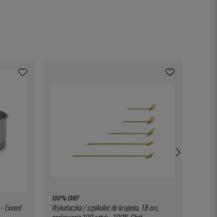
100% CHEF
EXXENT
- Exxent
Wykałaczka / szpikulec do krojenia, 18 cm,
Francus
opakowanie 100 sztuk - 100% Chef