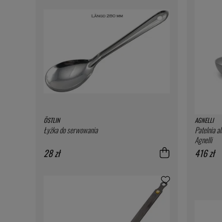
ÖSTLIN
AGNELLI
Łyżka do serwowania
Patelnia a
Agnelli
28 zł
416 zł