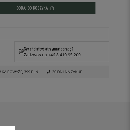
DODAJ DO KOSZYKA
Czy chciałbyś otrzymać poradę?
.
Zadzwoń na +46 8 410 95 200
KA POWYŻEJ 399 PLN
30 DNI NA ZAKUP