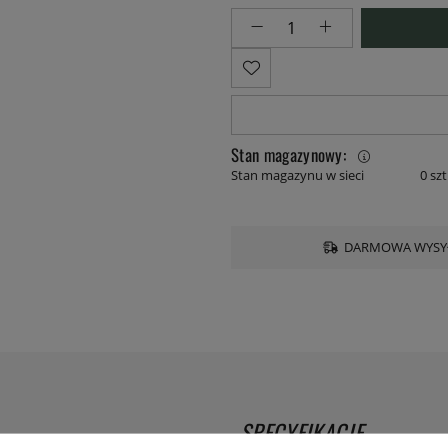
Stan magazynowy:
Stan magazynu w sieci
0 szt
DARMOWA WYSYŁ
SPECYFIKACJE