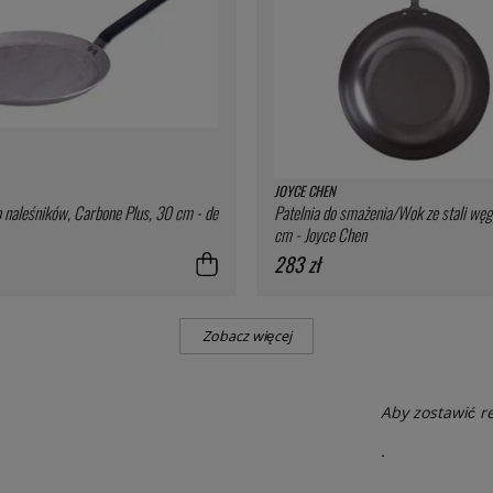
JOYCE CHEN
o naleśników, Carbone Plus, 30 cm - de
Patelnia do smażenia/Wok ze stali węg
cm - Joyce Chen
283 zł
Zobacz więcej
Aby zostawić r
.