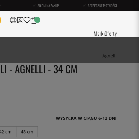
*
30 DNI NA ZAKUP
BEZPIECZNE PŁATNOŚCI
Marki
Oferty
Agnelli
LI - AGNELLI - 34 CM
WYSYŁKA W CIĄGU 6-12 DNI
42 cm
48 cm