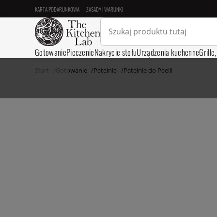
KARTA PODARUNKOWA
ZASADY I WARUNKI
Gotowanie
Pieczenie
Nakrycie stołu
Urządzenia kuchenne
Grille
Start
Gotowanie
Patelnia
Patelnie do Paelli