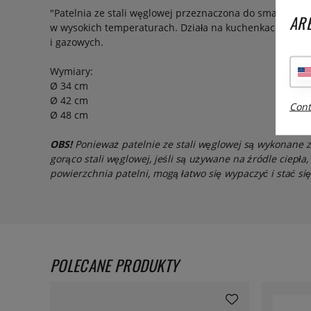
"Patelnia ze stali węglowej przeznaczona do smażenia p
ARE
w wysokich temperaturach. Działa na kuchenkach indu
i gazowych.
Wymiary:
Ø 34 cm
Ø 42 cm
Cont
Ø 48 cm
OBS!
Ponieważ patelnie ze stali węglowej są wykonane 
gorąco stali węglowej, jeśli są używane na źródle ciepła,
powierzchnia patelni, mogą łatwo się wypaczyć i stać się
POLECANE PRODUKTY