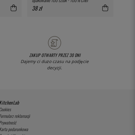
38 zł
147 zł
ZAKUP OTWARTY PRZEZ 30 DNI
Dajemy ci dużo czasu na podjęcie
decyzji.
KitchenLab
Cookies
Formularz reklamacji
Prywatność
Karta podarunkowa