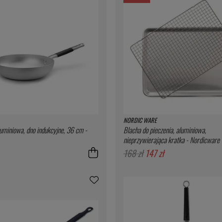
NORDIC WARE
luminiowa, dno indukcyjne, 36 cm -
Blacha do pieczenia, aluminiowa,
nieprzywierająca kratka - Nordicware
168 zł
147 zł