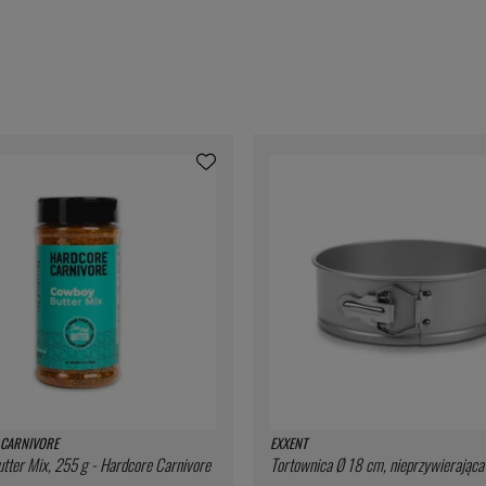
CARNIVORE
EXXENT
ter Mix, 255 g - Hardcore Carnivore
Tortownica Ø 18 cm, nieprzywierająca 