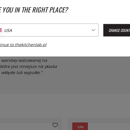
aelli. Dobra zdolność smażenia
 YOU IN THE RIGHT PLACE?
Średnica:
kcyjnych, halogenowych
CHANGE COUNT
USA
inue to thekitchenlab.pl
z warstwy walcowanej na
 które jest mniejsze niż płaska
 wklęsłe lub wypukłe."
13
%