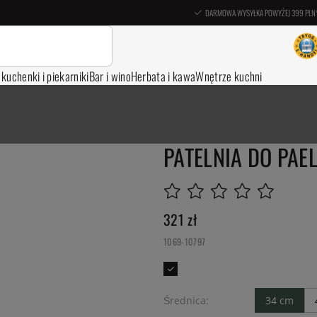
DARMOWA WYSYŁKA POWYŻEJ 399 PLN
, kuchenki i piekarniki
Bar i wino
Herbata i kawa
Wnętrze kuchni
PATELNIA DO PAEL
321
zł
1069-10797
Średnica:
34 cm