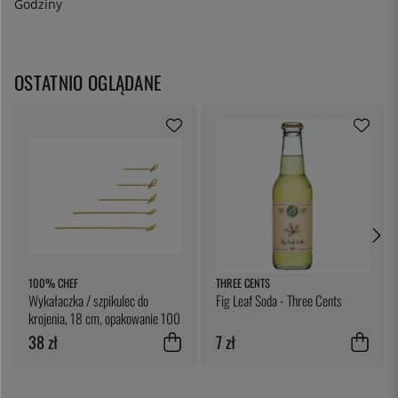
Godziny
OSTATNIO OGLĄDANE
100% CHEF
THREE CENTS
Wykałaczka / szpikulec do
Fig Leaf Soda - Three Cents
krojenia, 18 cm, opakowanie 100
sztuk - 100% Chef
38 zł
7 zł