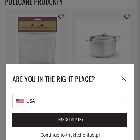
POLECANE PRODUKTY
KITCHEN CRAFT
PATINA
ARE YOU IN THE RIGHT PLACE?
Płótno do sera, do odciskania -
Garnek do makaronu z pokrywką
Kitchen Craft
z blokadą, 5 l - Patina
30 zł
227 zł
USA
CHANGE COUNTRY
Continue to thekitchenlab.pl