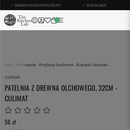
DARMOWA WYSYŁKA POWYŻEJ 399 PLN*
30 DNI NA ZAKUP
Start
Gotowanie
Przybory kuchenne
Łopatki i skrobaki
Culimat
PATELNIA Z DREWNA OLCHOWEGO, 32CM -
CULIMAT
56
zł