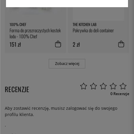
100% CHEF
THE KITCHEN LAB
Forma do przezroczystych kostek
Pokrywka do deli container
lodu - 100% Chef
151 zł
2 zł
Zobacz więcej
RECENZJE
0 Recenzje
Aby zostawić recenzję, musisz
zalogować się
do swojego
profilu klienta.
.