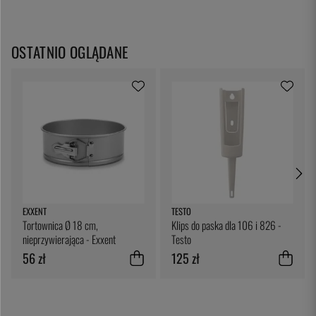
OSTATNIO OGLĄDANE
EXXENT
TESTO
Tortownica Ø 18 cm,
Klips do paska dla 106 i 826 -
nieprzywierająca - Exxent
Testo
56 zł
125 zł