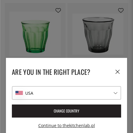
DURALEX
DURALEX
Picardie Tumbler, 25 cl, Green -
Picardie Tumbler, 25 cl, Grey -
ARE YOU IN THE RIGHT PLACE?
Duralex
Duralex
15 zł
15 zł
USA
CHANGE COUNTRY
Continue to thekitchenlab.pl