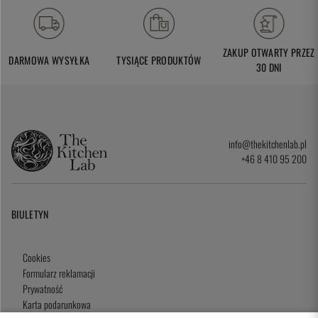
ZAKUP OTWARTY PRZEZ
DARMOWA WYSYŁKA
TYSIĄCE PRODUKTÓW
30 DNI
info@thekitchenlab.pl
+46 8 410 95 200
BIULETYN
Cookies
Formularz reklamacji
Prywatność
Karta podarunkowa