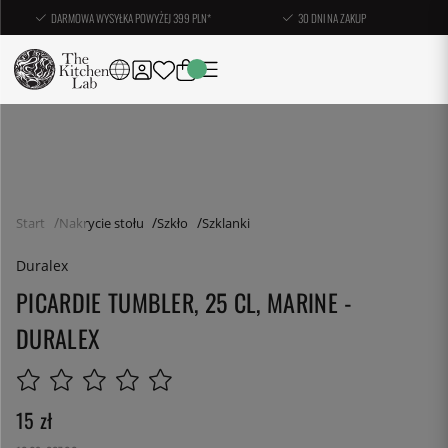
DARMOWA WYSYŁKA POWYŻEJ 399 PLN*
30 DNI NA ZAKUP
Start
Nakrycie stołu
Szkło
Szklanki
Duralex
PICARDIE TUMBLER, 25 CL, MARINE -
DURALEX
15
zł