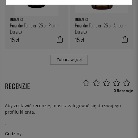
DURALEX
DURALEX
Picardie Tumbler, 25 cl, Plum -
Picardie Tumbler, 25 cl, Amber -
Duralex
Duralex
15 zł
15 zł
Zobacz więcej
RECENZJE
0 Recenzje
Aby zostawić recenzję, musisz
zalogować się
do swojego
profilu klienta.
.
Godziny