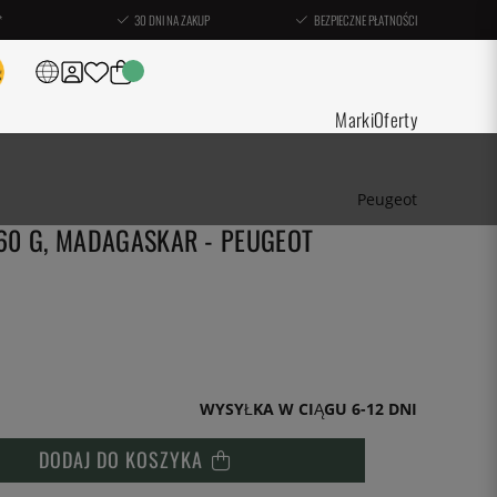
*
30 DNI NA ZAKUP
BEZPIECZNE PŁATNOŚCI
Marki
Oferty
Peugeot
, 60 G, MADAGASKAR - PEUGEOT
WYSYŁKA W CIĄGU 6-12 DNI
DODAJ DO KOSZYKA