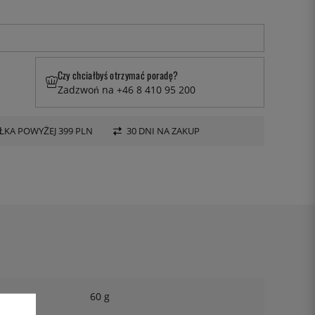
Czy chciałbyś otrzymać poradę?
Zadzwoń na +46 8 410 95 200
KA POWYŻEJ 399 PLN
30 DNI NA ZAKUP
60 g