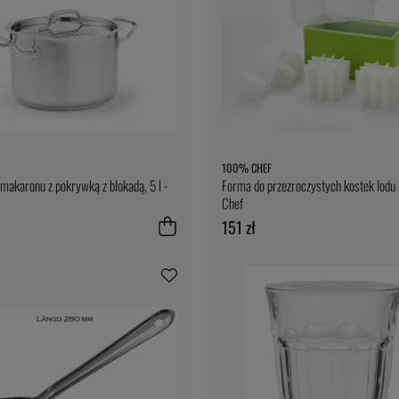
100% CHEF
makaronu z pokrywką z blokadą, 5 l -
Forma do przezroczystych kostek lod
Chef
151 zł