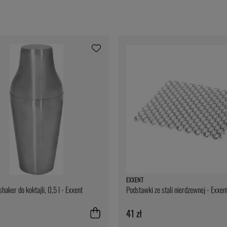
EXXENT
haker do koktajli, 0,5 l - Exxent
Podstawki ze stali nierdzewnej - Exxen
41 zł