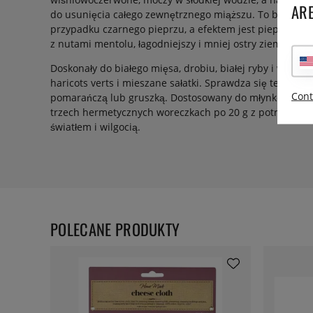
ARE
do usunięcia całego zewnętrznego miąższu. To bardziej
przypadku czarnego pieprzu, a efektem jest pieprz o ś
z nutami mentolu, łagodniejszy i mniej ostry ziemisto n
Doskonały do białego mięsa, drobiu, białej ryby i warzyw 
haricots verts i mieszane sałatki. Sprawdza się też zna
Cont
pomarańczą lub gruszką. Dostosowany do młynków do p
trzech hermetycznych woreczkach po 20 g z potrójną o
światłem i wilgocią.
POLECANE PRODUKTY