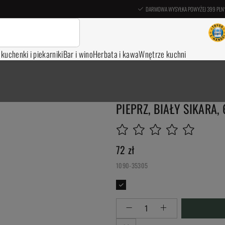
DARMOWA WYSYŁKA POWYŻEJ 399 PLN
, kuchenki i piekarniki
Bar i wino
Herbata i kawa
Wnętrze kuchni
PIEPRZ, BIAŁY SIKARA
72
zł
1090-35305