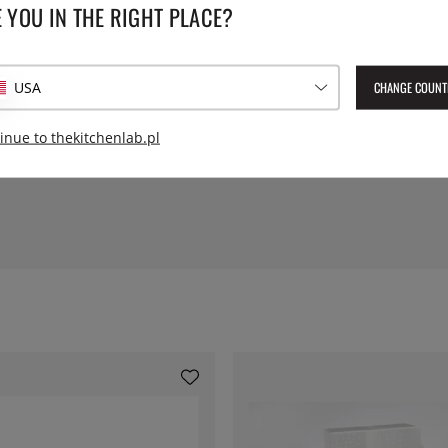
 YOU IN THE RIGHT PLACE?
 pracochłonny proces niż w
Numer artykułu Lev:
42486
wieżym, kwiatowym charakterze
EAN:
4006950042486
iż jego czarny odpowiednik.
CHANGE COUNT
USA
takich jak dynia, szparagi,
komicie w deserach z
inue to thekitchenlab.pl
ieprzu Peugeot. Dostarczany w
chroną przed powietrzem,