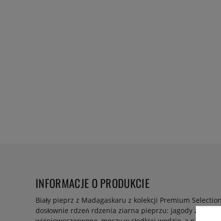
INFORMACJE O PRODUKCIE
Biały pieprz z Madagaskaru z kolekcji Premium Selection
dosłownie rdzeń rdzenia ziarna pieprzu: jagody zbiera si
wiśniowoczerwone, moczy w słodkiej wodzie, a następnie