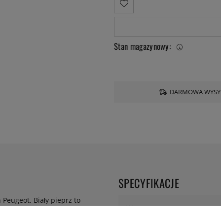
Stan magazynowy:
DARMOWA WYSYŁ
SPECYFIKACJE
 Peugeot. Biały pieprz to
Waga:
ę w pełni dojrzałe,
 starannie obiera ręcznie, aż