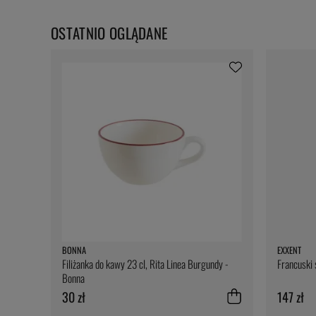
OSTATNIO OGLĄDANE
BONNA
EXXENT
Filiżanka do kawy 23 cl, Rita Linea Burgundy -
Francuski s
Bonna
30 zł
147 zł