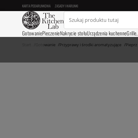
KARTA PODARUNKOWA
ZASADY I WARUNKI
Gotowanie
Pieczenie
Nakrycie stołu
Urządzenia kuchenne
Grille
Start
Gotowanie
Przyprawy i środki aromatyzujące
Pieprz