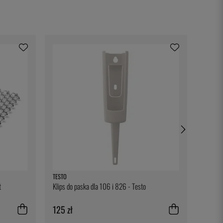
TESTO
NORDIC
t
Klips do paska dla 106 i 826 - Testo
Blacha 
Sheet, 
125 zł
74 zł