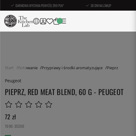
DARMOWA WYSYŁKA POWYŻEJ 399 PLN*
30 DNI NA ZAKUP
Start
Gotowanie
Przyprawy i środki aromatyzujące
Pieprz
Peugeot
PIEPRZ, RED MEAT BLEND, 60 G - PEUGEOT
72
zł
1090-35300