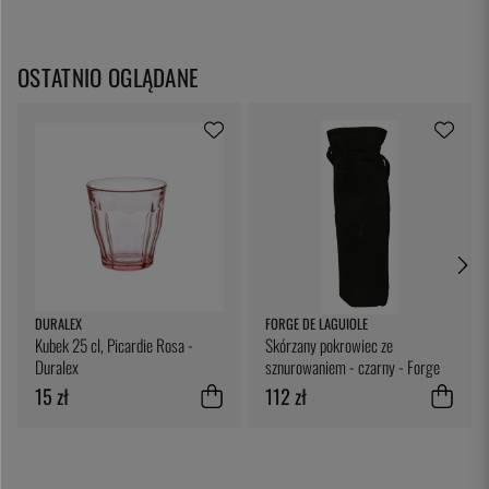
OSTATNIO OGLĄDANE
DURALEX
FORGE DE LAGUIOLE
Kubek 25 cl, Picardie Rosa -
Skórzany pokrowiec ze
Duralex
sznurowaniem - czarny - Forge
de Laguiole
15 zł
112 zł