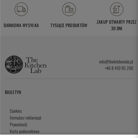
ZAKUP OTWARTY PRZEZ
DARMOWA WYSYŁKA
TYSIĄCE PRODUKTÓW
30 DNI
info@thekitchenlab.pl
+46 8 410 95 200
BIULETYN
Cookies
Formularz reklamacji
Prywatność
Karta podarunkowa
Zasady i Warunki