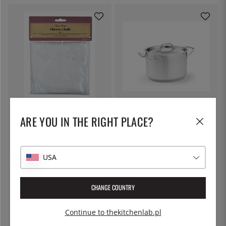
KITCHEN CRAFT
PATINA
Płótno do sera, do odciskania -
Garnek do makaronu z pokrywką
ARE YOU IN THE RIGHT PLACE?
Kitchen Craft
z blokadą, 5 l - Patina
30 zł
227 zł
USA
CHANGE COUNTRY
Continue to thekitchenlab.pl