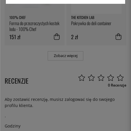
100% CHEF
THE KITCHEN LAB
Forma do przezroczystych kostek
Pokrywka do deli container
lodu - 100% Chef
151 zł
2 zł
Zobacz więcej
RECENZJE
0 Recenzje
Aby zostawić recenzję, musisz
zalogować się
do swojego
profilu klienta.
.
Godziny